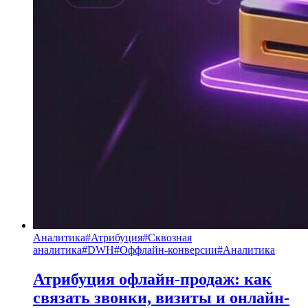
Аналитика
#
Атрибуция
#
Сквозная
аналитика
#
DWH
#
Оффлайн-конверсии
#
Аналитика
Атрибуция офлайн-продаж: как
связать звонки, визиты и онлайн-