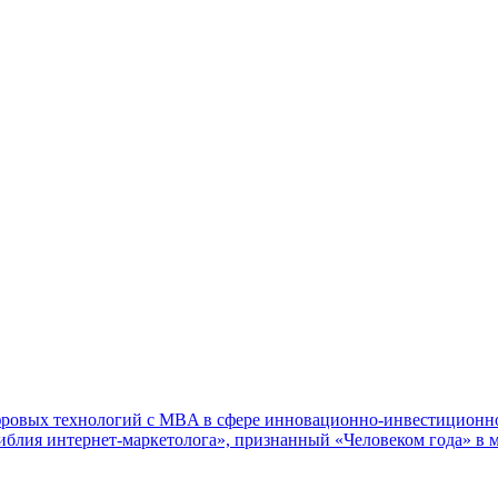
ифровых технологий с MBA в сфере инновационно-инвестиционно
 «Библия интернет-маркетолога», признанный «Человеком года» 