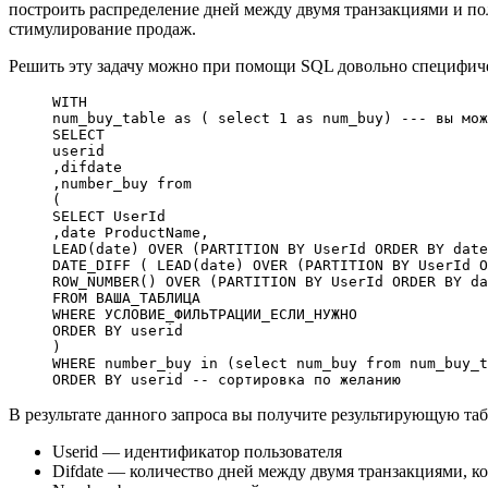
построить распределение дней между двумя транзакциями и п
стимулирование продаж.
Решить эту задачу можно при помощи SQL довольно специфич
WITH
num_buy_table 
as
 ( 
select
 1
 as
 num_buy) 
--- вы мож
SELECT
userid
,difdate
,number_buy 
from
(
SELECT
 UserId
,
date
 ProductName,
LEAD
(
date
) 
OVER
 (
PARTITION
 BY
 UserId 
ORDER BY
 date
DATE_DIFF ( 
LEAD
(
date
) 
OVER
 (
PARTITION
 BY
 UserId 
O
ROW_NUMBER
() 
OVER
 (
PARTITION
 BY
 UserId 
ORDER BY
 da
FROM
 ВАША_ТАБЛИЦА
WHERE
 УСЛОВИЕ_ФИЛЬТРАЦИИ_ЕСЛИ_НУЖНО
ORDER BY
 userid
)
WHERE
 number_buy 
in
 (
select
 num_buy 
from
 num_buy_t
ORDER BY
 userid 
-- сортировка по желанию
В результате данного запроса вы получите результирующую т
Userid — идентификатор пользователя
Difdate — количество дней между двумя транзакциями, ко