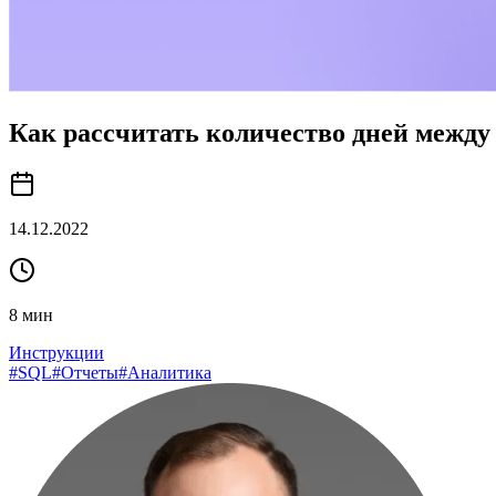
Как рассчитать количество дней межд
14.12.2022
8
мин
Инструкции
#
SQL
#
Отчеты
#
Аналитика