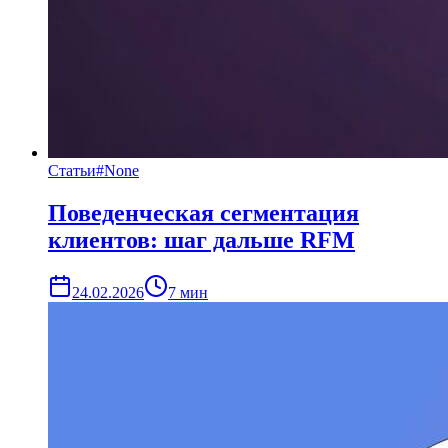
Статьи
#
None
Поведенческая сегментация
клиентов: шаг дальше RFM
24.02.2026
7
мин