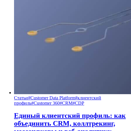
Статьи
#
Customer Data Platform
#
клиентский
профиль
#
Customer 360
#
CRM
#
CDP
Единый клиентский профиль: как
объединить CRM, коллтрекинг,