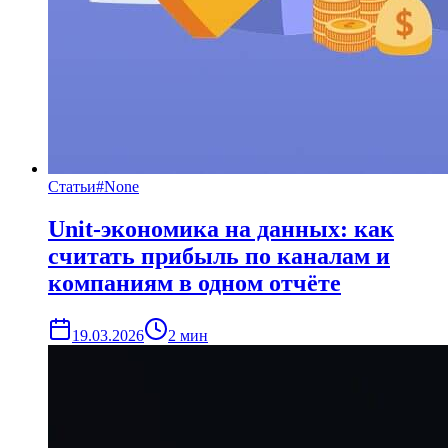
Статьи
#
None
Unit-экономика на данных: как
считать прибыль по каналам и
компаниям в одном отчёте
19.03.2026
2
мин