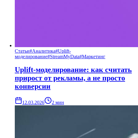
Статьи
#
Аналитика
#
Uplift-
моделирование
#
StreamMyData
#
Маркетинг
Uplift-моделирование: как считать
прирост от рекламы, а не просто
конверсии
12.03.2026
2
мин