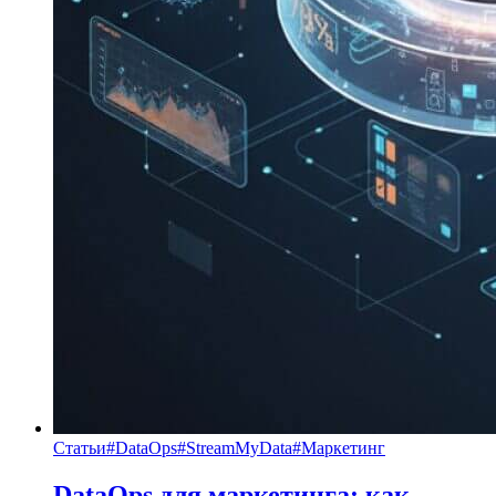
Статьи
#
DataOps
#
StreamMyData
#
Маркетинг
DataOps для маркетинга: как