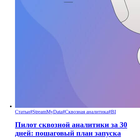
Статьи
#
StreamMyData
#
Сквозная аналитика
#
BI
Пилот сквозной аналитики за 30
дней: пошаговый план запуска