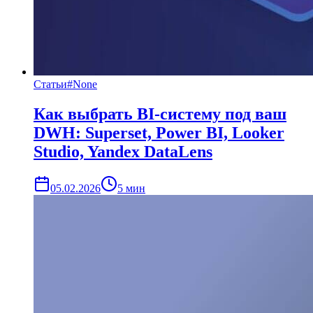
Статьи
#
None
Как выбрать BI‑систему под ваш
DWH: Superset, Power BI, Looker
Studio, Yandex DataLens
05.02.2026
5
мин