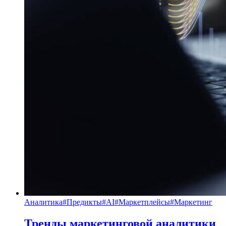
Аналитика
#
Предикты
#
AI
#
Маркетплейсы
#
Маркетинг
Тренды маркетинговой аналитики