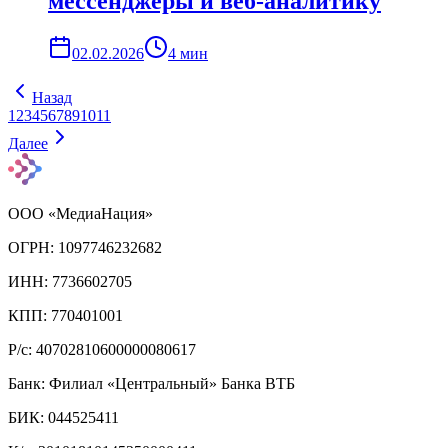
мессенджеры и веб-аналитику
02.02.2026
4
мин
Назад
1
2
3
4
5
6
7
8
9
10
11
Далее
ООО «МедиаНация»
ОГРН: 1097746232682
ИНН: 7736602705
КПП: 770401001
Р/с: 40702810600000080617
Банк: Филиал «Центральный» Банка ВТБ
БИК: 044525411