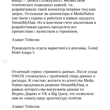
конца — ребята столкнулись с множеством
технических подводных камней, т.к.
разрабатывали такой коннектор впервые под наш
запрос. Остальные же коннекторы в MediaNation
уже были созданы и работали в рамках продукта
StreamMyData. Но в конечном счете аналитикам и
разработчикам удалось преодолеть все
препятствия с мужеством и терпением.
Азамат Тибилов
Руководитель отдела маркетинга и рекламы, Grand
Hotel Anapa 5
Отличный сервис стриминга данных. После ухода
OWOX столкнулись с проблемой сбора данных о
расходах. К счастью, коллеги из агентства Media
Nation предложили решение StreamMyData, в
рамках которого мы выгружаем данные из
Яндекс.Директ и VK в Big Query, что позволило
нам не ломать нашу архитектуру отчётов.
Азамат Тибилов