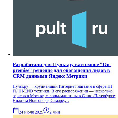
Разработали для Пульт.ру кастомное “On-
premise” решение для обогащения лидов в
CRM данными Яндекс Метрики
Пульт.ру — крупнейший Интернет-магазин в сфере HI-
FI/ HI-END техники. В его распоряжении ― несколько
офисов в Москве, салоны-магазины в Санкт-Петербурге,
Нижнем Новгороде, Самаре,…
24 июля 2025
2
мин