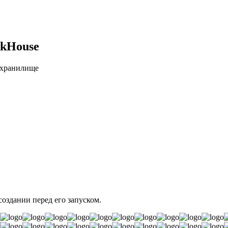
ckHouse
 хранилище
создании перед его запуском.