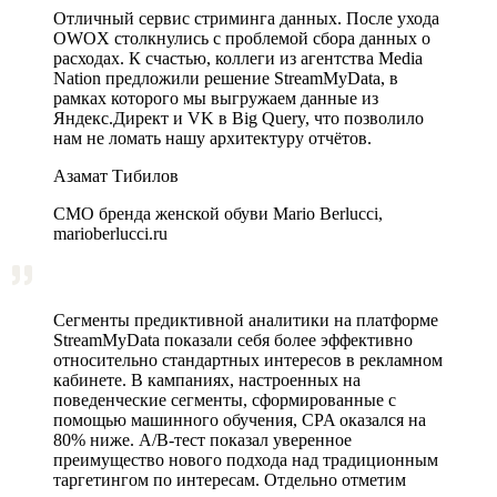
Отличный сервис стриминга данных. После ухода
OWOX столкнулись с проблемой сбора данных о
расходах. К счастью, коллеги из агентства Media
Nation предложили решение StreamMyData, в
рамках которого мы выгружаем данные из
Яндекс.Директ и VK в Big Query, что позволило
нам не ломать нашу архитектуру отчётов.
Азамат Тибилов
CMO бренда женской обуви Mario Berlucci,
marioberlucci.ru
Сегменты предиктивной аналитики на платформе
StreamMyData показали себя более эффективно
относительно стандартных интересов в рекламном
кабинете. В кампаниях, настроенных на
поведенческие сегменты, сформированные с
помощью машинного обучения, CPA оказался на
80% ниже. A/B‑тест показал уверенное
преимущество нового подхода над традиционным
таргетингом по интересам. Отдельно отметим