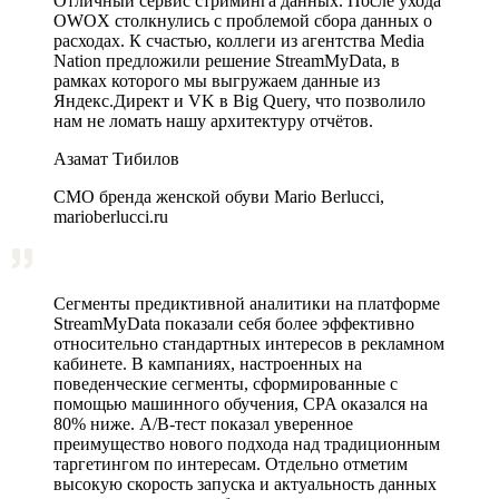
Отличный сервис стриминга данных. После ухода
OWOX столкнулись с проблемой сбора данных о
расходах. К счастью, коллеги из агентства Media
Nation предложили решение StreamMyData, в
рамках которого мы выгружаем данные из
Яндекс.Директ и VK в Big Query, что позволило
нам не ломать нашу архитектуру отчётов.
Азамат Тибилов
CMO бренда женской обуви Mario Berlucci,
marioberlucci.ru
Сегменты предиктивной аналитики на платформе
StreamMyData показали себя более эффективно
относительно стандартных интересов в рекламном
кабинете. В кампаниях, настроенных на
поведенческие сегменты, сформированные с
помощью машинного обучения, CPA оказался на
80% ниже. A/B‑тест показал уверенное
преимущество нового подхода над традиционным
таргетингом по интересам. Отдельно отметим
высокую скорость запуска и актуальность данных