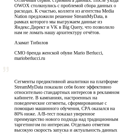
Отличный сервис стриминга данных. После ухода
OWOX столкнулись с проблемой сбора данных о
расходах. К счастью, коллеги из агентства Media
Nation предложили решение StreamMyData, в
рамках которого мы выгружаем данные из
Яндекс.Директ и VK в Big Query, что позволило
нам не ломать нашу архитектуру отчётов.
Азамат Тибилов
CMO бренда женской обуви Mario Berlucci,
marioberlucci.ru
Сегменты предиктивной аналитики на платформе
StreamMyData показали себя более эффективно
относительно стандартных интересов в рекламном
кабинете. В кампаниях, настроенных на
поведенческие сегменты, сформированные с
помощью машинного обучения, CPA оказался на
80% ниже. A/B‑тест показал уверенное
преимущество нового подхода над традиционным
таргетингом по интересам. Отдельно отметим
высокую скорость запуска и актуальность данных