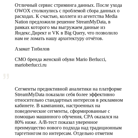
Отличный сервис стриминга данных. После ухода
OWOX столкнулись с проблемой сбора данных о
расходах. К счастью, коллеги из агентства Media
Nation предложили решение StreamMyData, в
рамках которого мы выгружаем данные из
Яндекс.Директ и VK в Big Query, что позволило
нам не ломать нашу архитектуру отчётов.
Азамат Тибилов
CMO бренда женской обуви Mario Berlucci,
marioberlucci.ru
Сегменты предиктивной аналитики на платформе
StreamMyData показали себя более эффективно
относительно стандартных интересов в рекламном
кабинете. В кампаниях, настроенных на
поведенческие сегменты, сформированные с
помощью машинного обучения, CPA оказался на
80% ниже. A/B‑тест показал уверенное
преимущество нового подхода над традиционным
таргетингом по интересам. Отдельно отметим