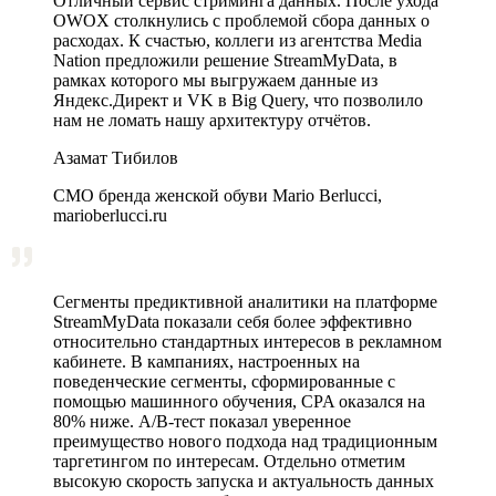
Отличный сервис стриминга данных. После ухода
OWOX столкнулись с проблемой сбора данных о
расходах. К счастью, коллеги из агентства Media
Nation предложили решение StreamMyData, в
рамках которого мы выгружаем данные из
Яндекс.Директ и VK в Big Query, что позволило
нам не ломать нашу архитектуру отчётов.
Азамат Тибилов
CMO бренда женской обуви Mario Berlucci,
marioberlucci.ru
Сегменты предиктивной аналитики на платформе
StreamMyData показали себя более эффективно
относительно стандартных интересов в рекламном
кабинете. В кампаниях, настроенных на
поведенческие сегменты, сформированные с
помощью машинного обучения, CPA оказался на
80% ниже. A/B‑тест показал уверенное
преимущество нового подхода над традиционным
таргетингом по интересам. Отдельно отметим
высокую скорость запуска и актуальность данных