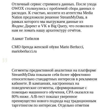
Отличный сервис стриминга данных. После ухода
OWOX столкнулись с проблемой сбора данных о
расходах. К счастью, коллеги из агентства Media
Nation предложили решение StreamMyData, в
рамках которого мы выгружаем данные из
Яндекс.Директ и VK в Big Query, что позволило
нам не ломать нашу архитектуру отчётов.
Азамат Тибилов
CMO бренда женской обуви Mario Berlucci,
marioberlucci.ru
Сегменты предиктивной аналитики на платформе
StreamMyData показали себя более эффективно
относительно стандартных интересов в рекламном
кабинете. В кампаниях, настроенных на
поведенческие сегменты, сформированные с
помощью машинного обучения, CPA оказался на
80% ниже. A/B‑тест показал уверенное
преимущество нового подхода над традиционным
таргетингом по интересам. Отдельно отметим