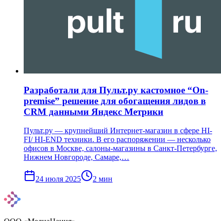
Разработали для Пульт.ру кастомное “On-
premise” решение для обогащения лидов в
CRM данными Яндекс Метрики
Пульт.ру — крупнейший Интернет-магазин в сфере HI-
FI/ HI-END техники. В его распоряжении ― несколько
офисов в Москве, салоны-магазины в Санкт-Петербурге,
Нижнем Новгороде, Самаре,…
24 июля 2025
2
мин