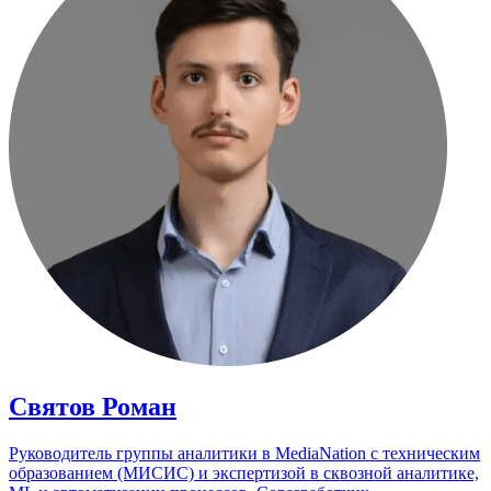
Святов Роман
Руководитель группы аналитики в MediaNation с техническим
образованием (МИСИС) и экспертизой в сквозной аналитике,