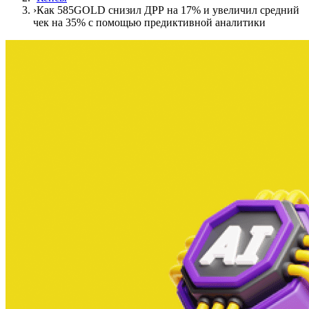
›
Как 585GOLD снизил ДРР на 17% и увеличил средний
чек на 35% с помощью предиктивной аналитики