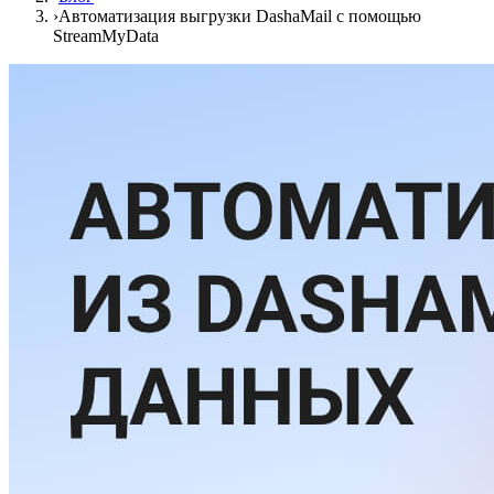
›
Автоматизация выгрузки DashaMail с помощью
StreamMyData