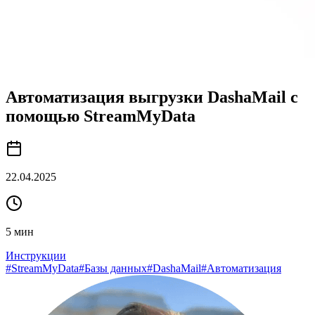
Автоматизация выгрузки DashaMail с
помощью StreamMyData
22.04.2025
5
мин
Инструкции
#
StreamMyData
#
Базы данных
#
DashaMail
#
Автоматизация