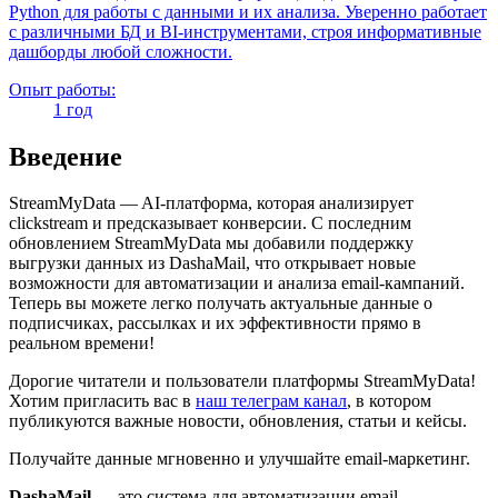
Python для работы с данными и их анализа. Уверенно работает
с различными БД и BI-инструментами, строя информативные
дашборды любой сложности.
Опыт работы:
1 год
Введение
StreamMyData — AI-платформа, которая анализирует
clickstream и предсказывает конверсии. С последним
обновлением StreamMyData мы добавили поддержку
выгрузки данных из DashaMail, что открывает новые
возможности для автоматизации и анализа email-кампаний.
Теперь вы можете легко получать актуальные данные о
подписчиках, рассылках и их эффективности прямо в
реальном времени!
Дорогие читатели и пользователи платформы StreamMyData!
Хотим пригласить вас в
наш телеграм канал
, в котором
публикуются важные новости, обновления, статьи и кейсы.
Получайте данные мгновенно и улучшайте email-маркетинг.
DashaMail
— это система для автоматизации email-