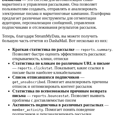
маркетинга и управления рассылками. Она позволяет
пользователям создавать, отправлять и анализировать
электронные письма и маркетинговые кампании. Платформа
предлагает различные инструменты для сегментации
аудитории, персонализации сообщений, управления
подписчиками и отслеживания результатов рассылок.
Теперь, благодаря StreamMyData, вы можете получить
большую часть отчетов из DashaMail. Вот несколько из них:
Краткая статистика по рассылке
—
.
reports.summary
Позволяет быстро оценить эффективность рассылки:
открываемость, клики, отписки
Статистика по кликам по различным URL в письме
—
. Показывает, какие ссылки в
reports.clickstat
письме были наиболее кликабельными
Список отписавшихся подписчиков
—
. Помогает анализировать причины
get_unsubscribed
отписок и оптимизировать контент рассылок
Статистика по всевозможным причинам возврата
письма
—
. Позволяет выявить
reports.bouncestat
проблемы с доставляемостью писем
Активность подписчика в различных рассылках
—
. Помогает понять поведение
member_activity
подписчиков и персонализировать рассылки