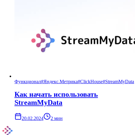
Функционал
#
Яндекс.Метрика
#
ClickHouse
#
StreamMyData
Как начать использовать
StreamMyData
20.02.2024
2
мин