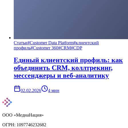
Статьи
#
Customer Data Platform
#
клиентский
профиль
#
Customer 360
#
CRM
#
CDP
Единый клиентский профиль: как
объединить CRM, коллтрекинг,
мессенджеры и веб-аналитику
02.02.2026
4
мин
ООО «МедиаНация»
ОГРН: 1097746232682