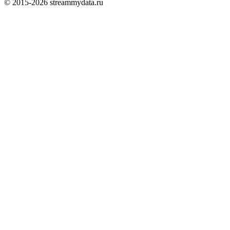
© 2015-
2026
streammydata.ru