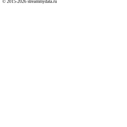
© 2015-
2026
streammydata.ru