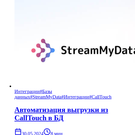
Интеграции
#
Базы
данных
#
StreamMyData
#
Интеграции
#
CallTouch
Автоматизация выгрузки из
CallTouch в БД
30.05.2024
8
мин