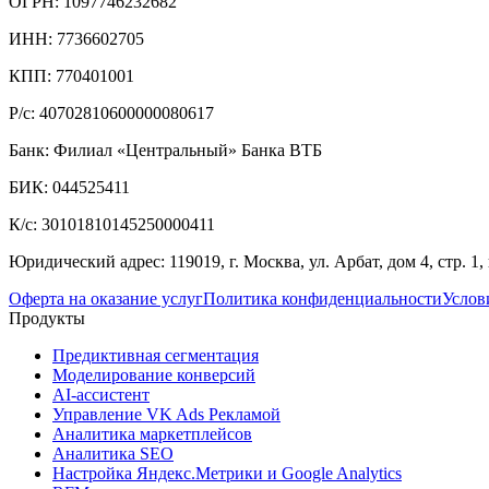
ОГРН: 1097746232682
ИНН: 7736602705
КПП: 770401001
Р/с: 40702810600000080617
Банк: Филиал «Центральный» Банка ВТБ
БИК: 044525411
К/с: 30101810145250000411
Юридический адрес: 119019, г. Москва, ул. Арбат, дом 4, стр. 1, 
Оферта на оказание услуг
Политика конфиденциальности
Услов
Продукты
Предиктивная сегментация
Моделирование конверсий
AI-ассистент
Управление VK Ads Рекламой
Аналитика маркетплейсов
Аналитика SEO
Настройка Яндекс.Метрики и Google Analytics