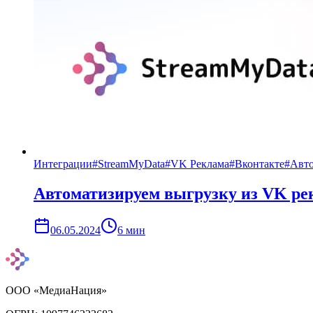
Интеграции
#
StreamMyData
#
VK Реклама
#
Вконтакте
#
Авто
Автоматизируем выгрузку из VK ре
06.05.2024
6
мин
ООО «МедиаНация»