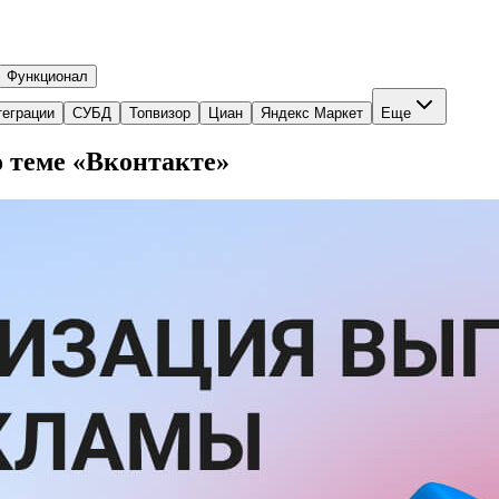
Функционал
теграции
СУБД
Топвизор
Циан
Яндекс Маркет
Еще
 теме «Вконтакте»