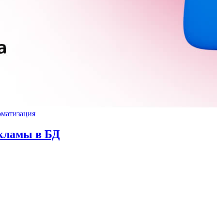
матизация
кламы в БД