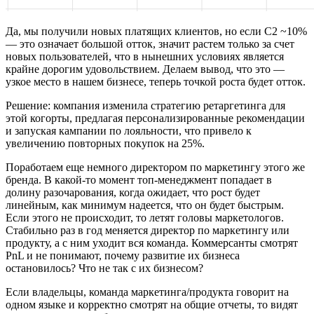
Да, мы получили новых платящих клиентов, но если C2 ~10%
— это означает большой отток, значит растем только за счет
новых пользователей, что в нынешних условиях является
крайне дорогим удовольствием. Делаем вывод, что это —
узкое место в нашем бизнесе, теперь точкой роста будет отток.
Решение: компания изменила стратегию ретаргетинга для
этой когорты, предлагая персонализированные рекомендации
и запуская кампании по лояльности, что привело к
увеличению повторных покупок на 25%.
Поработаем еще немного директором по маркетингу этого же
бренда. В какой-то момент топ-менеджмент попадает в
долину разочарования, когда ожидает, что рост будет
линейным, как минимум надеется, что он будет быстрым.
Если этого не происходит, то летят головы маркетологов.
Стабильно раз в год меняется директор по маркетингу или
продукту, а с ним уходит вся команда. Коммерсанты смотрят
PnL и не понимают, почему развитие их бизнеса
остановилось? Что не так с их бизнесом?
Если владельцы, команда маркетинга/продукта говорит на
одном языке и корректно смотрят на общие отчеты, то видят