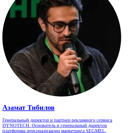
Азамат Тибилов
Генеральный директор и партнер рекламного сервиса
DYNOTECH. Основатель и генеральный директор
платформы персонализации маркетинга SEGMEL.