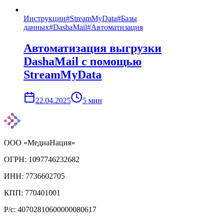
Инструкции
#
StreamMyData
#
Базы
данных
#
DashaMail
#
Автоматизация
Автоматизация выгрузки
DashaMail с помощью
StreamMyData
22.04.2025
5
мин
ООО «МедиаНация»
ОГРН: 1097746232682
ИНН: 7736602705
КПП: 770401001
Р/с: 40702810600000080617