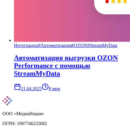
Интеграции
#
Автоматизация
#
OZON
#
StreamMyData
Автоматизация выгрузки OZON
Performance с помощью
StreamMyData
21.04.2025
8
мин
ООО «МедиаНация»
ОГРН: 1097746232682