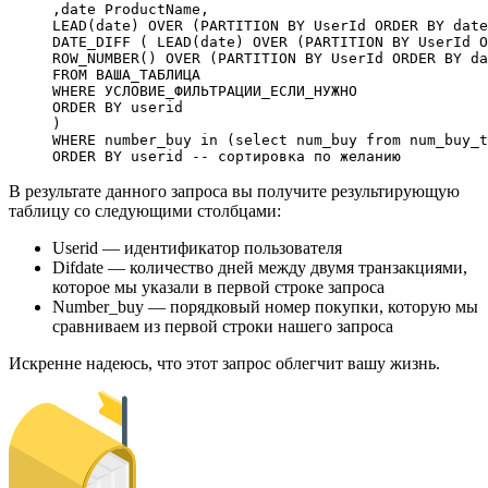
,
date
 ProductName,
LEAD
(
date
) 
OVER
 (
PARTITION
 BY
 UserId 
ORDER BY
 date
DATE_DIFF ( 
LEAD
(
date
) 
OVER
 (
PARTITION
 BY
 UserId 
O
ROW_NUMBER
() 
OVER
 (
PARTITION
 BY
 UserId 
ORDER BY
 da
FROM
 ВАША_ТАБЛИЦА
WHERE
 УСЛОВИЕ_ФИЛЬТРАЦИИ_ЕСЛИ_НУЖНО
ORDER BY
 userid
)
WHERE
 number_buy 
in
 (
select
 num_buy 
from
 num_buy_t
ORDER BY
 userid 
-- сортировка по желанию
В результате данного запроса вы получите результирующую
таблицу со следующими столбцами:
Userid — идентификатор пользователя
Difdate — количество дней между двумя транзакциями,
которое мы указали в первой строке запроса
Number_buy — порядковый номер покупки, которую мы
сравниваем из первой строки нашего запроса
Искренне надеюсь, что этот запрос облегчит вашу жизнь.