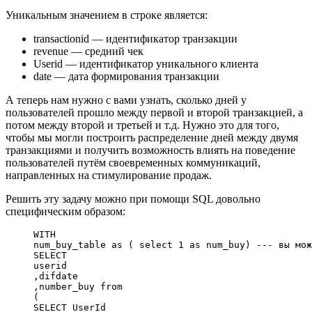
Уникальным значением в строке является:
transactionid — идентификатор транзакции
revenue — средний чек
Userid — идентификатор уникального клиента
date — дата формирования транзакции
А теперь нам нужно с вами узнать, сколько дней у
пользователей прошло между первой и второй транзакцией, а
потом между второй и третьей и т.д. Нужно это для того,
чтобы мы могли построить распределение дней между двумя
транзакциями и получить возможность влиять на поведение
пользователей путём своевременных коммуникаций,
направленных на стимулирование продаж.
Решить эту задачу можно при помощи SQL довольно
специфическим образом:
WITH
num_buy_table 
as
 ( 
select
 1
 as
 num_buy) 
--- вы мож
SELECT
userid
,difdate
,number_buy 
from
(
SELECT
 UserId