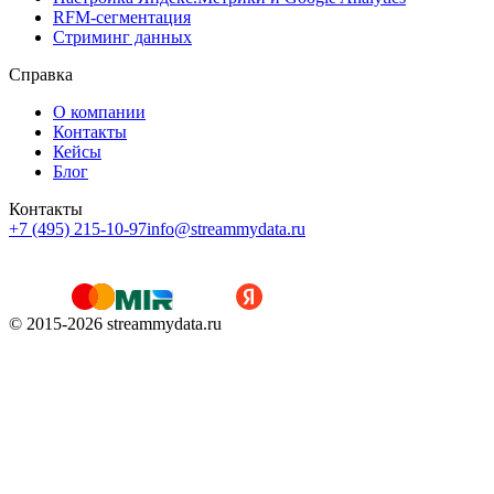
RFM-сегментация
Cтриминг данных
Справка
О компании
Контакты
Кейсы
Блог
Контакты
+7 (495) 215-10-97
info@streammydata.ru
© 2015-
2026
streammydata.ru