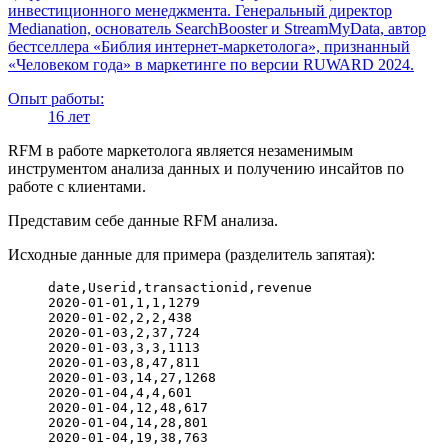
инвестиционного менеджмента. Генеральный директор
Medianation, основатель SearchBooster и StreamMyData, автор
бестселлера «Библия интернет-маркетолога», признанный
«Человеком года» в маркетинге по версии RUWARD 2024.
Опыт работы:
16 лет
RFM в работе маркетолога является незаменимым
инструментом анализа данных и получению инсайтов по
работе с клиентами.
Представим себе данные RFM анализа.
Исходные данные для примера (разделитель запятая):
date,Userid,transactionid,revenue
2020-01-01,1,1,1279
2020-01-02,2,2,438
2020-01-03,2,37,724
2020-01-03,3,3,1113
2020-01-03,8,47,811
2020-01-03,14,27,1268
2020-01-04,4,4,601
2020-01-04,12,48,617
2020-01-04,14,28,801
2020-01-04,19,38,763