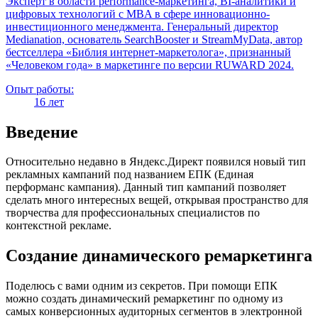
Эксперт в области performance-маркетинга, BI-аналитики и
цифровых технологий с MBA в сфере инновационно-
инвестиционного менеджмента. Генеральный директор
Medianation, основатель SearchBooster и StreamMyData, автор
бестселлера «Библия интернет-маркетолога», признанный
«Человеком года» в маркетинге по версии RUWARD 2024.
Опыт работы:
16 лет
Введение
Относительно недавно в Яндекс.Директ появился новый тип
рекламных кампаний под названием ЕПК (Единая
перформанс кампания). Данный тип кампаний позволяет
сделать много интересных вещей, открывая пространство для
творчества для профессиональных специалистов по
контекстной рекламе.
Создание динамического ремаркетинга
Поделюсь с вами одним из секретов. При помощи ЕПК
можно создать динамический ремаркетинг по одному из
самых конверсионных аудиторных сегментов в электронной