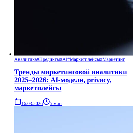
Аналитика
#
Предикты
#
AI
#
Маркетплейсы
#
Маркетинг
Тренды маркетинговой аналитики
2025–2026: AI-модели, privacy,
маркетплейсы
16.03.2026
5
мин