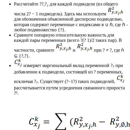
Рассчитайте ??,?₂ для каждой подмодели (из общего
числа 2? − 1 подмодель). Здесь мы используем
для обозначения объясненной дисперсии подмоделью,
которая содержит переменные с индексами в
∪ ℎ, где ℎ -
любое подмножество
{?}.
Сравните попарную относительную важность для
каждой пары переменных (всего ?(? 1)/2 таких пар). В
частности, сравните
и
при ? ≠ ?, где ℎ
⊆
{?,?}.
измеряет маргинальный вклад переменной ?
при
?
добавлении к подмодели, состоящей из ? переменных,
исключая ?
. Существует (?−1?) таких подмоделей,
?
рассчитывается путем усреднения связанного прироста
?².