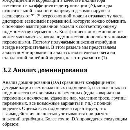
коэффициента и корреляции в качестве индикатора
изменений в коэффициенте детерминации (?²), методы
относительной важности напрямую декомпозируют и
распределяют ?². ?² регрессионной модели отражает ту часть
дисперсии зависимой переменной, которую можно объяснить
с помощью адаптированной модели к соответствующему
подмножеству переменных. Коэффициент детерминации не
может уменьшаться, когда подмножество пополняется новыми
переменными. Поэтому получаемые значения атрибуции
всегда неотрицательны. В этом разделе мы представляем
анализ доминирования и анализ относительного веса на
стандартной линейной модели, как это указано в (1).
3.2 Анализ доминирования
Анализ доминирования (DA) сравнивает коэффициенты
детерминации всех вложенных подмоделей, составленных из
подмножеств независимых переменных (одна ковариатная
переменная исключена, удаление пар, удаление троек, группы
переменных, все возможные варианты и т.д.) с полной
моделью. Оценка всех подмоделей гарантирует, что
взаимодействия полностью учитываются при расчете
значений атрибуции. Более точно, DA проводится следующим
образом: