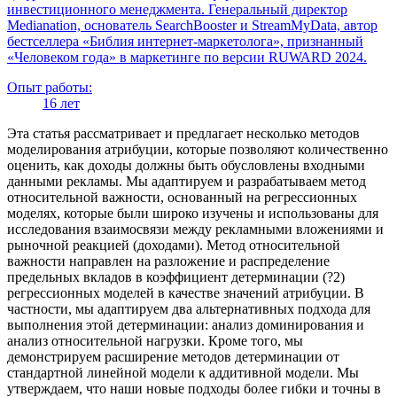
инвестиционного менеджмента. Генеральный директор
Medianation, основатель SearchBooster и StreamMyData, автор
бестселлера «Библия интернет-маркетолога», признанный
«Человеком года» в маркетинге по версии RUWARD 2024.
Опыт работы:
16 лет
Эта статья рассматривает и предлагает несколько методов
моделирования атрибуции, которые позволяют количественно
оценить, как доходы должны быть обусловлены входными
данными рекламы. Мы адаптируем и разрабатываем метод
относительной важности, основанный на регрессионных
моделях, которые были широко изучены и использованы для
исследования взаимосвязи между рекламными вложениями и
рыночной реакцией (доходами). Метод относительной
важности направлен на разложение и распределение
предельных вкладов в коэффициент детерминации (?2)
регрессионных моделей в качестве значений атрибуции. В
частности, мы адаптируем два альтернативных подхода для
выполнения этой детерминации: анализ доминирования и
анализ относительной нагрузки. Кроме того, мы
демонстрируем расширение методов детерминации от
стандартной линейной модели к аддитивной модели. Мы
утверждаем, что наши новые подходы более гибки и точны в