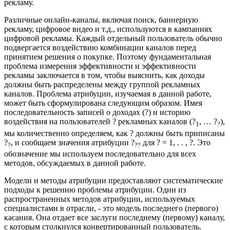
рекламу.
Различные онлайн-каналы, включая поиск, баннерную
рекламу, цифровое видео и т.д., используются в кампаниях
цифровой рекламы. Каждый отдельный пользователь обычно
подвергается воздействию комбинации каналов перед
принятием решения о покупке. Поэтому фундаментальная
проблема измерения эффективности и эффективности
рекламы заключается в том, чтобы выяснить, как доходы
должны быть распределены между группой рекламных
каналов. Проблема атрибуции, изучаемая в данной работе,
может быть сформулирована следующим образом. Имея
последовательность записей о доходах (?) и историю
воздействия на пользователей ? рекламных каналов (?
, … ?
),
1
?
мы количественно определяем, как ? должны быть приписаны
?
, и сообщаем значения атрибуции ?
для ? = 1, . . , ?. Это
?
??
обозначение мы используем последовательно для всех
методов, обсуждаемых в данной работе.
Модели и методы атрибуции предоставляют систематические
подходы к решению проблемы атрибуции. Один из
распространенных методов атрибуции, используемых
специалистами в отрасли, - это модель последнего (первого)
касания. Она отдает все заслуги последнему (первому) каналу,
с которым столкнулся конвертированный пользователь.