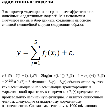
аддитивные модели
Этот пример моделирования сравнивает эффективность
линейных и аддитивных моделей. Мы используем
симулированный набор данных, созданный на основе
сложной нелинейной модели следующим образом,
с ?
(?) = ?(1 − ?), ?
(?) = 2log(max(?, 1)), ?
(?) = 1 − exp(−?), ?
(?)
1
2
3
4
2/5
= 2?
и ?
(?) = ?. Функции ?
(⋅) − ?
(⋅) обычно используются
5
2
5
как насыщающие и не насыщающие трансформации в
маркетинговой практике, в то время как ?
(⋅) представляет
1
произвольную нелинейную функцию. ? является ошибочным
членом, следующим стандартному нормальному
распределению. Сначала мы генерируем 1000 обучающих