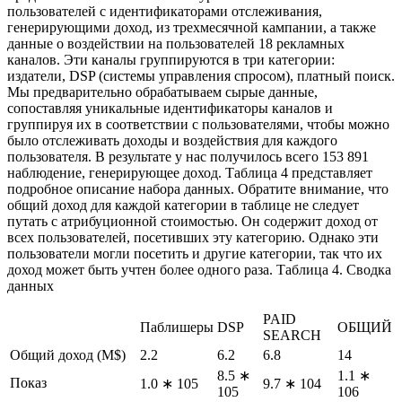
пользователей с идентификаторами отслеживания,
генерирующими доход, из трехмесячной кампании, а также
данные о воздействии на пользователей 18 рекламных
каналов. Эти каналы группируются в три категории:
издатели, DSP (системы управления спросом), платный поиск.
Мы предварительно обрабатываем сырые данные,
сопоставляя уникальные идентификаторы каналов и
группируя их в соответствии с пользователями, чтобы можно
было отслеживать доходы и воздействия для каждого
пользователя. В результате у нас получилось всего 153 891
наблюдение, генерирующее доход. Таблица 4 представляет
подробное описание набора данных. Обратите внимание, что
общий доход для каждой категории в таблице не следует
путать с атрибуционной стоимостью. Он содержит доход от
всех пользователей, посетивших эту категорию. Однако эти
пользователи могли посетить и другие категории, так что их
доход может быть учтен более одного раза. Таблица 4. Сводка
данных
PAID
Паблишеры
DSP
ОБЩИЙ
SEARCH
Общий доход (М$)
2.2
6.2
6.8
14
8.5 ∗
1.1 ∗
Показ
1.0 ∗ 105
9.7 ∗ 104
105
106