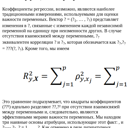
Коэффициенты регрессии, возможно, являются наиболее
традиционными измерениями, используемыми для оценки
важности переменных. Вектор ? = (?
, … , ?
) представляет
1
?
изменения в ?, связанные с изменением каждой независимой
переменной на единицу при неизменности других. В случае
отсутствия взаимосвязей между переменными, ?
?
эквивалентен корреляции ? и ?
, которая обозначается как ?
,?
?
?
?
= ???(?, ?
). Кроме того, мы имеем
?
Это уравнение подразумевает, что квадраты коэффициентов
(??²) идеально разделяют ??,?² при отсутствии взаимосвязей
между переменными и, следовательно, являются
эффективными мерами важности переменных. Мы находим
три наивные основы атрибуции, использующие этот факт: , и
?
,?
, ? = 1, … , ?. Как отмечено в ряде литературных