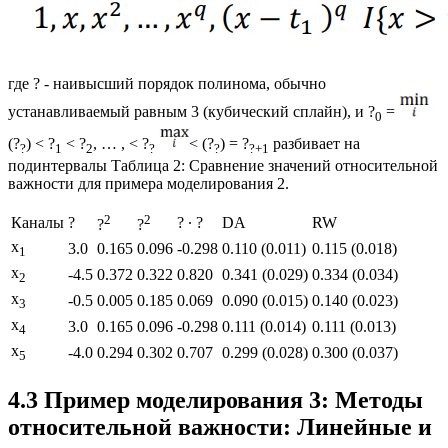
где ? - наивысший порядок полинома, обычно
устанавливаемый равным 3 (кубический сплайн), и ?
=
0
(?
) < ?
< ?
, … , < ?
< (?
) = ?
разбивает на
?
1
2
?
?
?+1
подинтервалы Таблица 2: Сравнение значений относительной
важности для примера моделирования 2.
2
2
Каналы
?
? ∙ ?
DA
RW
?
?
x
3.0
0.165
0.096
-0.298
0.110 (0.011)
0.115 (0.018)
1
x
-4.5
0.372
0.322
0.820
0.341 (0.029)
0.334 (0.034)
2
x
-0.5
0.005
0.185
0.069
0.090 (0.015)
0.140 (0.023)
3
x
3.0
0.165
0.096
-0.298
0.111 (0.014)
0.111 (0.013)
4
x
-4.0
0.294
0.302
0.707
0.299 (0.028)
0.300 (0.037)
5
4.3 Пример моделирования 3: Методы
относительной важности: Линейные и