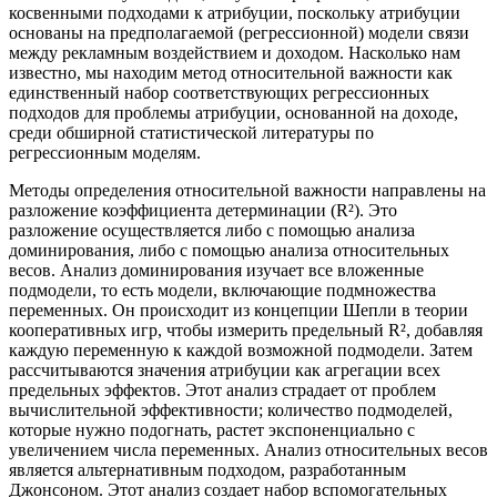
косвенными подходами к атрибуции, поскольку атрибуции
основаны на предполагаемой (регрессионной) модели связи
между рекламным воздействием и доходом. Насколько нам
известно, мы находим метод относительной важности как
единственный набор соответствующих регрессионных
подходов для проблемы атрибуции, основанной на доходе,
среди обширной статистической литературы по
регрессионным моделям.
Методы определения относительной важности направлены на
разложение коэффициента детерминации (R²). Это
разложение осуществляется либо с помощью анализа
доминирования, либо с помощью анализа относительных
весов. Анализ доминирования изучает все вложенные
подмодели, то есть модели, включающие подмножества
переменных. Он происходит из концепции Шепли в теории
кооперативных игр, чтобы измерить предельный R², добавляя
каждую переменную к каждой возможной подмодели. Затем
рассчитываются значения атрибуции как агрегации всех
предельных эффектов. Этот анализ страдает от проблем
вычислительной эффективности; количество подмоделей,
которые нужно подогнать, растет экспоненциально с
увеличением числа переменных. Анализ относительных весов
является альтернативным подходом, разработанным
Джонсоном. Этот анализ создает набор вспомогательных