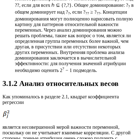
??, если для всех ℎ ⊆
{?,?}. Общее доминирование: ?
в
?
общем доминирует над ?
, если ?
≥ ?
. Концепции
?
??
??
доминирования могут полноценно нарисовать полную
картину для паттернов относительной важности
переменных. Через анализ доминирования можно
решать проблемы, такие как вопрос о том, является ли
определенная группа переменных более важной, чем
другая, в присутствии или отсутствии некоторых
других переменных. Внутренняя проблема анализа
доминирования заключается в вычислительной
эффективности: для получения значений атрибуции
?
необходимо оценить 2
− 1 подмодель.
3.1.2 Анализ относительных весов
Как упоминалось в разделе 2.1, квадрат коэффициента
регрессии
является несовершенной мерой важности переменной,
поскольку он не учитывает взаимные корреляции. С другой
стороны, точные атрибуции очень сложно получить с