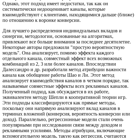
Однако, этот подход имеет недостатки, так как он
систематически недооценивает каналы, которые
взаимодействуют с клиентами, находящимися дальше (ближе)
по отношению к воронке конверсии.
Для лучшего распределения индивидуальных вкладов и
синергии, методологии, основанные на алгоритмах,
привлекают все больше внимания за последнее десятилетие.
Некоторые авторы предложили "простую вероятностную
модель". Она анализирует, помимо эффекта каждого
отдельного канала, совместный эффект всех возможных
комбинаций из 2, 3 или более каналов. Впоследствии
Далессандро и др. разработали метод атрибуции важности
канала как обобщение работы Шао и Ли. Этот метод
анализирует взаимодействия каналов в четком порядке, так
называемые совместные эффекты всех рекламных каналов.
Полученный подход, как обсуждается в их работе,
эквивалентен методу Шепли в кооперативной теории игр.
Эти подходы классифицируются как прямые методы,
поскольку они напрямую анализируют вклад каналов в
терминах вложений (конверсия, вероятность конверсии или
доход). Параллельно, регрессионные модели стали очень
популярными при исследовании связи между доходом и
рекламными усилиями. Методы атрибуции, включающие
вспомогательную модель, такую как регрессия, считаются