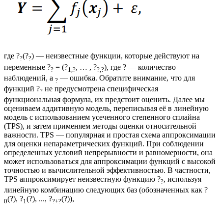
где ?
(?
) — неизвестные функции, которые действуют на
?
?
переменные ?
= (?
, … , ?
), где ? — количество
?
1,?
?,?
наблюдений, а
— ошибка. Обратите внимание, что для
?
функций ?
не предусмотрена специфическая
?
функциональная формула, их предстоит оценить. Далее мы
оцениваем аддитивную модель, переписывая её в линейную
модель с использованием усеченного степенного сплайна
(TPS), и затем применяем методы оценки относительной
важности. TPS — популярная и простая схема аппроксимации
для оценки непараметрических функций. При соблюдении
определенных условий непрерывности и равномерности, она
может использоваться для аппроксимации функций с высокой
точностью и вычислительной эффективностью. В частности,
TPS аппроксимирует неизвестную функцию ?
, используя
?
линейную комбинацию следующих баз (обозначенных как ?
(?), ?
(?), ..., ?
(?)),
0
1
?+?