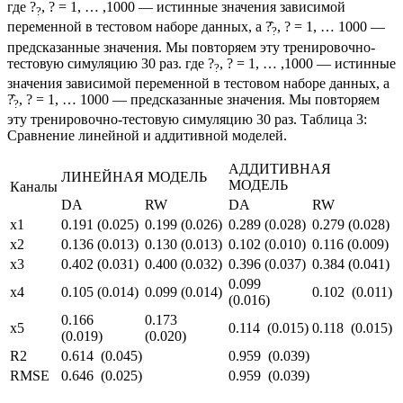
где ?
, ? = 1, … ,1000 — истинные значения зависимой
?
переменной в тестовом наборе данных, а ?̂
, ? = 1, … 1000 —
?
предсказанные значения. Мы повторяем эту тренировочно-
тестовую симуляцию 30 раз. где ?
, ? = 1, … ,1000 — истинные
?
значения зависимой переменной в тестовом наборе данных, а
?̂
, ? = 1, … 1000 — предсказанные значения. Мы повторяем
?
эту тренировочно-тестовую симуляцию 30 раз. Таблица 3:
Сравнение линейной и аддитивной моделей.
АДДИТИВНАЯ
ЛИНЕЙНАЯ МОДЕЛЬ
МОДЕЛЬ
Каналы
DA
RW
DA
RW
x1
0.191 (0.025)
0.199 (0.026)
0.289 (0.028)
0.279 (0.028)
x2
0.136 (0.013)
0.130 (0.013)
0.102 (0.010)
0.116 (0.009)
x3
0.402 (0.031)
0.400 (0.032)
0.396 (0.037)
0.384 (0.041)
0.099
x4
0.105 (0.014)
0.099 (0.014)
0.102 (0.011)
(0.016)
0.166
0.173
x5
0.114 (0.015)
0.118 (0.015)
(0.019)
(0.020)
R2
0.614 (0.045)
0.959 (0.039)
RMSE
0.646 (0.025)
0.959 (0.039)