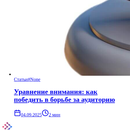
Статьи
#
None
Уравнение внимания: как
победить в борьбе за аудиторию
04.09.2025
2
мин