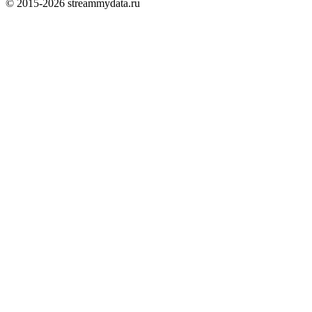
© 2015-
2026
streammydata.ru