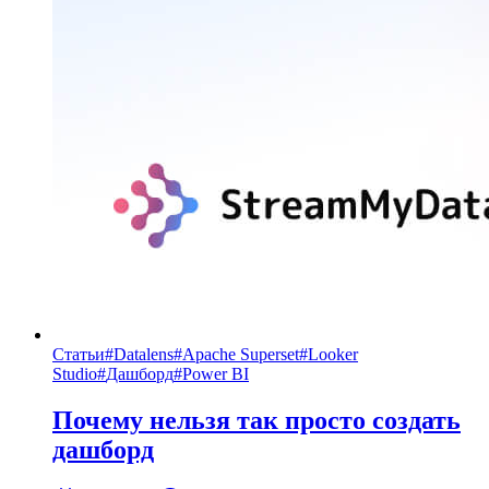
Статьи
#
Datalens
#
Apache Superset
#
Looker
Studio
#
Дашборд
#
Power BI
Почему нельзя так просто создать
дашборд