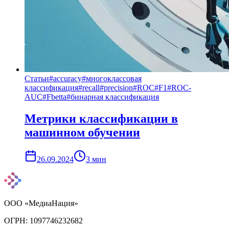
Статьи
#
accuracy
#
многоклассовая
классификация
#
recall
#
precision
#
ROC
#
F1
#
ROC-
AUC
#
Fbetta
#
бинарная классификация
Метрики классификации в
машинном обучении
26.09.2024
3
мин
ООО «МедиаНация»
ОГРН: 1097746232682