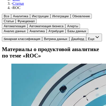
›
Статьи
›
ROC
Все
Аналитика
Инструкции
Интеграции
Обновление
Статьи
Функционал
Автоматизация
Автоматизация бизнеса
Алерты
Анализ данных
Аналитика
Атрибуция
Базы данных
бинарная классификация
Витрина данных
Дашборд
Еще
Материалы о продуктовой аналитике
по теме «ROC»