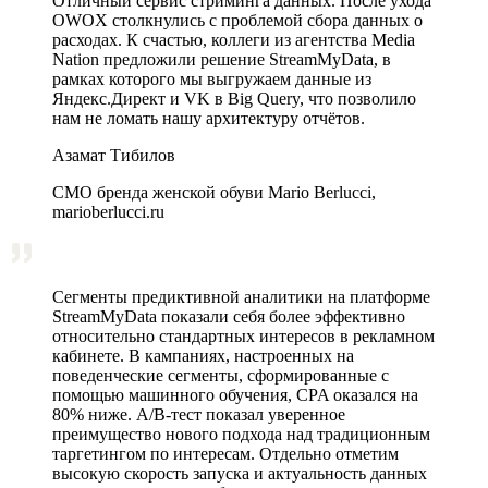
Отличный сервис стриминга данных. После ухода
OWOX столкнулись с проблемой сбора данных о
расходах. К счастью, коллеги из агентства Media
Nation предложили решение StreamMyData, в
рамках которого мы выгружаем данные из
Яндекс.Директ и VK в Big Query, что позволило
нам не ломать нашу архитектуру отчётов.
Азамат Тибилов
CMO бренда женской обуви Mario Berlucci,
marioberlucci.ru
Сегменты предиктивной аналитики на платформе
StreamMyData показали себя более эффективно
относительно стандартных интересов в рекламном
кабинете. В кампаниях, настроенных на
поведенческие сегменты, сформированные с
помощью машинного обучения, CPA оказался на
80% ниже. A/B‑тест показал уверенное
преимущество нового подхода над традиционным
таргетингом по интересам. Отдельно отметим
высокую скорость запуска и актуальность данных