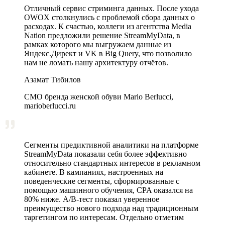
Отличный сервис стриминга данных. После ухода
OWOX столкнулись с проблемой сбора данных о
расходах. К счастью, коллеги из агентства Media
Nation предложили решение StreamMyData, в
рамках которого мы выгружаем данные из
Яндекс.Директ и VK в Big Query, что позволило
нам не ломать нашу архитектуру отчётов.
Азамат Тибилов
CMO бренда женской обуви Mario Berlucci,
marioberlucci.ru
Сегменты предиктивной аналитики на платформе
StreamMyData показали себя более эффективно
относительно стандартных интересов в рекламном
кабинете. В кампаниях, настроенных на
поведенческие сегменты, сформированные с
помощью машинного обучения, CPA оказался на
80% ниже. A/B‑тест показал уверенное
преимущество нового подхода над традиционным
таргетингом по интересам. Отдельно отметим