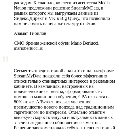
расходах. К счастью, коллеги из агентства Media
Nation предложили решение StreamMyData, в
рамках которого мы выгружаем данные из
Яндекс.Директ и VK в Big Query, что позволило
нам не ломать нашу архитектуру отчётов.
Азамат Тибилов
CMO бренда женской обуви Mario Berlucci,
marioberlucci.ru
Сегменты предиктивной аналитики на платформе
StreamMyData показали себя более эффективно
относительно стандартных интересов в рекламном
кабинете. В кампаниях, настроенных на
поведенческие сегменты, сформированные с
помощью машинного обучения, CPA оказался на
80% ниже. A/B‑тест показал уверенное
преимущество нового подхода над традиционным
таргетингом по интересам. Отдельно отметим
высокую скорость запуска и актуальность данных
за счет ежедневного обновления сегментов.
Решение зарекомендовало себя как перспективный