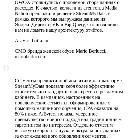
OWOX столкнулись с проблемой сбора данных о
расходах. К счастью, коллеги из агентства Media
Nation предложили решение StreamMyData, в
рамках которого мы выгружаем данные из
Яндекс.Директ и VK в Big Query, что позволило
нам не ломать нашу архитектуру отчётов.
Азамат Тибилов
CMO бренда женской обуви Mario Berlucci,
marioberlucci.ru
Сегменты предиктивной аналитики на платформе
StreamMyData показали себя более эффективно
относительно стандартных интересов в рекламном
кабинете. В кампаниях, настроенных на
поведенческие сегменты, сформированные с
помощью машинного обучения, CPA оказался на
80% ниже. A/B‑тест показал уверенное
преимущество нового подхода над традиционным
таргетингом по интересам. Отдельно отметим
высокую скорость запуска и актуальность данных
за счет ежедневного обновления сегментов.