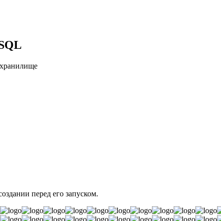
eSQL
 хранилище
создании перед его запуском.