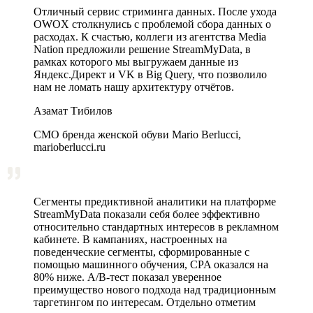
Отличный сервис стриминга данных. После ухода
OWOX столкнулись с проблемой сбора данных о
расходах. К счастью, коллеги из агентства Media
Nation предложили решение StreamMyData, в
рамках которого мы выгружаем данные из
Яндекс.Директ и VK в Big Query, что позволило
нам не ломать нашу архитектуру отчётов.
Азамат Тибилов
CMO бренда женской обуви Mario Berlucci,
marioberlucci.ru
Сегменты предиктивной аналитики на платформе
StreamMyData показали себя более эффективно
относительно стандартных интересов в рекламном
кабинете. В кампаниях, настроенных на
поведенческие сегменты, сформированные с
помощью машинного обучения, CPA оказался на
80% ниже. A/B‑тест показал уверенное
преимущество нового подхода над традиционным
таргетингом по интересам. Отдельно отметим