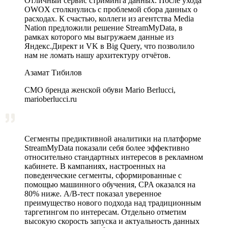
Отличный сервис стриминга данных. После ухода
OWOX столкнулись с проблемой сбора данных о
расходах. К счастью, коллеги из агентства Media
Nation предложили решение StreamMyData, в
рамках которого мы выгружаем данные из
Яндекс.Директ и VK в Big Query, что позволило
нам не ломать нашу архитектуру отчётов.
Азамат Тибилов
CMO бренда женской обуви Mario Berlucci,
marioberlucci.ru
Сегменты предиктивной аналитики на платформе
StreamMyData показали себя более эффективно
относительно стандартных интересов в рекламном
кабинете. В кампаниях, настроенных на
поведенческие сегменты, сформированные с
помощью машинного обучения, CPA оказался на
80% ниже. A/B‑тест показал уверенное
преимущество нового подхода над традиционным
таргетингом по интересам. Отдельно отметим
высокую скорость запуска и актуальность данных