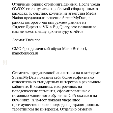
Отличный сервис стриминга данных. После ухода
OWOX столкнулись с проблемой сбора данных о
расходах. К счастью, коллеги из агентства Media
Nation предложили решение StreamMyData, в
рамках которого мы выгружаем данные из
Яндекс.Директ и VK в Big Query, что позволило
нам не ломать нашу архитектуру отчётов.
Азамат Тибилов
CMO бренда женской обуви Mario Berlucci,
marioberlucci.ru
Сегменты предиктивной аналитики на платформе
StreamMyData показали себя более эффективно
относительно стандартных интересов в рекламном
кабинете. В кампаниях, настроенных на
поведенческие сегменты, сформированные с
помощью машинного обучения, CPA оказался на
80% ниже. A/B‑тест показал уверенное
преимущество нового подхода над традиционным
таргетингом по интересам. Отдельно отметим