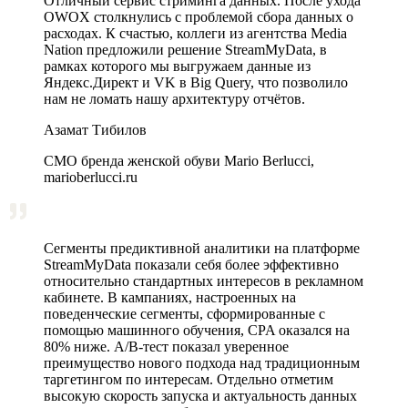
Отличный сервис стриминга данных. После ухода
OWOX столкнулись с проблемой сбора данных о
расходах. К счастью, коллеги из агентства Media
Nation предложили решение StreamMyData, в
рамках которого мы выгружаем данные из
Яндекс.Директ и VK в Big Query, что позволило
нам не ломать нашу архитектуру отчётов.
Азамат Тибилов
CMO бренда женской обуви Mario Berlucci,
marioberlucci.ru
Сегменты предиктивной аналитики на платформе
StreamMyData показали себя более эффективно
относительно стандартных интересов в рекламном
кабинете. В кампаниях, настроенных на
поведенческие сегменты, сформированные с
помощью машинного обучения, CPA оказался на
80% ниже. A/B‑тест показал уверенное
преимущество нового подхода над традиционным
таргетингом по интересам. Отдельно отметим
высокую скорость запуска и актуальность данных