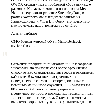
Отличный сервис стриминга данных. После ухода
OWOX столкнулись с проблемой сбора данных о
расходах. К счастью, коллеги из агентства Media
Nation предложили решение StreamMyData, в
рамках которого мы выгружаем данные из
Яндекс.Директ и VK в Big Query, что позволило
нам не ломать нашу архитектуру отчётов.
Азамат Тибилов
CMO бренда женской обуви Mario Berlucci,
marioberlucci.ru
Сегменты предиктивной аналитики на платформе
StreamMyData показали себя более эффективно
относительно стандартных интересов в рекламном
кабинете. В кампаниях, настроенных на
поведенческие сегменты, сформированные с
помощью машинного обучения, CPA оказался на
80% ниже. A/B‑тест показал уверенное
преимущество нового подхода над традиционным
таргетингом по интересам. Отдельно отметим
высокую скорость запуска и актуальность данных