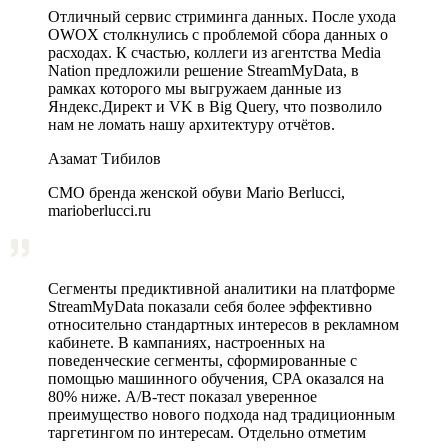
Отличный сервис стриминга данных. После ухода
OWOX столкнулись с проблемой сбора данных о
расходах. К счастью, коллеги из агентства Media
Nation предложили решение StreamMyData, в
рамках которого мы выгружаем данные из
Яндекс.Директ и VK в Big Query, что позволило
нам не ломать нашу архитектуру отчётов.
Азамат Тибилов
CMO бренда женской обуви Mario Berlucci,
marioberlucci.ru
Сегменты предиктивной аналитики на платформе
StreamMyData показали себя более эффективно
относительно стандартных интересов в рекламном
кабинете. В кампаниях, настроенных на
поведенческие сегменты, сформированные с
помощью машинного обучения, CPA оказался на
80% ниже. A/B‑тест показал уверенное
преимущество нового подхода над традиционным
таргетингом по интересам. Отдельно отметим