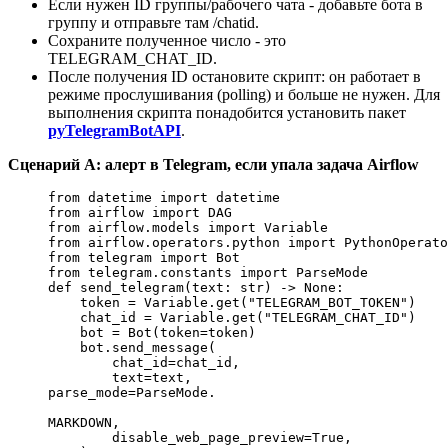
Если нужен ID группы/рабочего чата - добавьте бота в
группу и отправьте там /chatid.
Сохраните полученное число - это
TELEGRAM_CHAT_ID.
После получения ID остановите скрипт: он работает в
режиме прослушивания (polling) и больше не нужен. Для
выполнения скрипта понадобится установить пакет
pyTelegramBotAPI
.
Сценарий A: алерт в Telegram, если упала задача Airflow
from
 datetime 
import
 datetime
from
 airflow 
import
 DAG
from
 airflow.models 
import
 Variable
from
 airflow.operators.python 
import
 PythonOperato
from
 telegram 
import
 Bot
from
 telegram.constants 
import
 ParseMode
def
 send_telegram
(text: 
str
) -> 
None
:
    token 
=
 Variable.get(
"TELEGRAM_BOT_TOKEN"
)
    chat_id 
=
 Variable.get(
"TELEGRAM_CHAT_ID"
)
    bot 
=
 Bot(
token
=
token)
    bot.send_message(
        chat_id
=
chat_id,
        text
=
text,
parse_mode
=
ParseMode.
MARKDOWN
,
        disable_web_page_preview
=
True
,