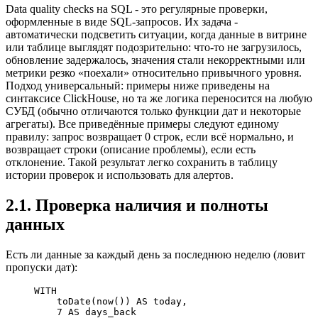
Data quality checks на SQL - это регулярные проверки,
оформленные в виде SQL-запросов. Их задача -
автоматически подсветить ситуации, когда данные в витрине
или таблице выглядят подозрительно: что-то не загрузилось,
обновление задержалось, значения стали некорректными или
метрики резко «поехали» относительно привычного уровня.
Подход универсальный: примеры ниже приведены на
синтаксисе ClickHouse, но та же логика переносится на любую
СУБД (обычно отличаются только функции дат и некоторые
агрегаты). Все приведённые примеры следуют единому
правилу: запрос возвращает 0 строк, если всё нормально, и
возвращает строки (описание проблемы), если есть
отклонение. Такой результат легко сохранить в таблицу
истории проверок и использовать для алертов.
2.1. Проверка наличия и полноты
данных
Есть ли данные за каждый день за последнюю неделю (ловит
пропуски дат):
WITH
    toDate(
now
()) 
AS
 today,
    7
 AS
 days_back