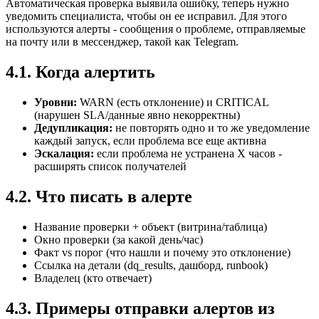
Автоматическая проверка выявила ошибку, теперь нужно
уведомить специалиста, чтобы он ее исправил. Для этого
используются алерты - сообщения о проблеме, отправляемые
на почту или в мессенджер, такой как Telegram.
4.1. Когда алертить
Уровни:
WARN (есть отклонение) и CRITICAL
(нарушен SLA/данные явно некорректны)
Дедупликация:
не повторять одно и то же уведомление
каждый запуск, если проблема все еще активна
Эскалация:
если проблема не устранена X часов -
расширять список получателей
4.2. Что писать в алерте
Название проверки + объект (витрина/таблица)
Окно проверки (за какой день/час)
Факт vs порог (что нашли и почему это отклонение)
Ссылка на детали (dq_results, дашборд, runbook)
Владелец (кто отвечает)
4.3. Примеры отправки алертов из