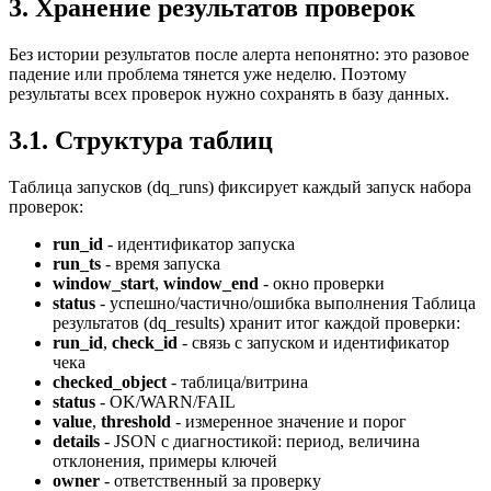
3. Хранение результатов проверок
Без истории результатов после алерта непонятно: это разовое
падение или проблема тянется уже неделю. Поэтому
результаты всех проверок нужно сохранять в базу данных.
3.1. Структура таблиц
Таблица запусков (dq_runs) фиксирует каждый запуск набора
проверок:
run_id
- идентификатор запуска
run_ts
- время запуска
window_start
,
window_end
- окно проверки
status
- успешно/частично/ошибка выполнения Таблица
результатов (dq_results) хранит итог каждой проверки:
run_id
,
check_id
- связь с запуском и идентификатор
чека
checked_object
- таблица/витрина
status
- OK/WARN/FAIL
value
,
threshold
- измеренное значение и порог
details
- JSON с диагностикой: период, величина
отклонения, примеры ключей
owner
- ответственный за проверку