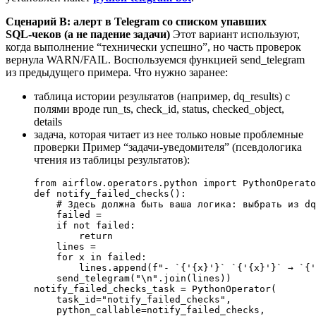
Сценарий B: алерт в Telegram со списком упавших
SQL‑чеков (а не падение задачи)
Этот вариант используют,
когда выполнение “технически успешно”, но часть проверок
вернула WARN/FAIL. Воспользуемся функцией send_telegram
из предыдущего примера. Что нужно заранее:
таблица истории результатов (например, dq_results) с
полями вроде run_ts, check_id, status, checked_object,
details
задача, которая читает из нее только новые проблемные
проверки Пример “задачи‑уведомителя” (псевдологика
чтения из таблицы результатов):
from
 airflow.operators.python 
import
 PythonOperato
def
 notify_failed_checks
():
    # Здесь должна быть ваша логика: выбрать из dq
    failed 
=
    if
 not
 failed:
        return
    lines 
=
    for
 x 
in
 failed:
        lines.append(
f
"- `
{
'
{x}
'
}
` `
{
'
{x}
'
}
` → `
{
'
    send_telegram(
"
\n
"
.join(lines))
notify_failed_checks_task 
=
 PythonOperator(
    task_id
=
"notify_failed_checks"
,
    python_callable
=
notify_failed_checks,