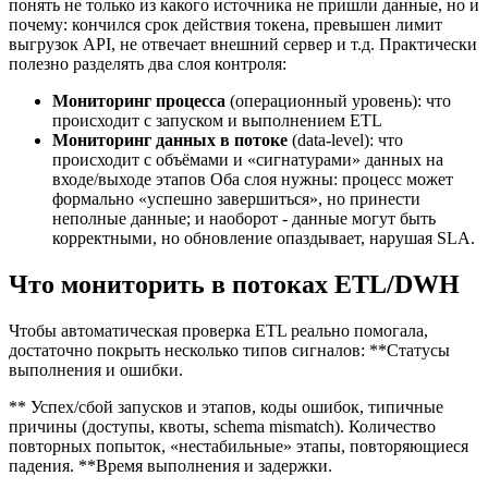
понять не только из какого источника не пришли данные, но и
почему: кончился срок действия токена, превышен лимит
выгрузок API, не отвечает внешний сервер и т.д. Практически
полезно разделять два слоя контроля:
Мониторинг процесса
(операционный уровень): что
происходит с запуском и выполнением ETL
Мониторинг данных в потоке
(data-level): что
происходит с объёмами и «сигнатурами» данных на
входе/выходе этапов Оба слоя нужны: процесс может
формально «успешно завершиться», но принести
неполные данные; и наоборот - данные могут быть
корректными, но обновление опаздывает, нарушая SLA.
Что мониторить в потоках ETL/DWH
Чтобы автоматическая проверка ETL реально помогала,
достаточно покрыть несколько типов сигналов: **Статусы
выполнения и ошибки.
** Успех/сбой запусков и этапов, коды ошибок, типичные
причины (доступы, квоты, schema mismatch). Количество
повторных попыток, «нестабильные» этапы, повторяющиеся
падения. **Время выполнения и задержки.