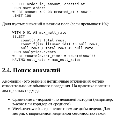
SELECT
 order_id, amount, created_at
FROM
 mart
.
orders
WHERE
 amount 
<
 0
 OR
 created_at 
>
 now
()
LIMIT
 100
;
Доля пустых значений в важном поле (если превышает 1%):
WITH
 0
.
01
 AS
 max_null_rate
SELECT
    count
() 
AS
 total_rows,
    countIf(
isNull
(user_id)) 
AS
 null_rows,
    null_rows 
/
 total_rows 
AS
 null_rate
FROM
 analytics
.
events
WHERE
 toDate(event_time) 
=
 toDate(
now
())
HAVING
 null_rate 
>
 max_null_rate;
2.4. Поиск аномалий
Аномалии - это резкие и нетипичные отклонения метрик
относительно их обычного поведения. На практике полезны
два простых подхода:
Сравнение с «нормой» по недавней истории (например,
z-score или коридор от среднего)
Week-over-week - сравнение с тем же днём недели. Для
метрик с выраженной недельной сезонностью такой