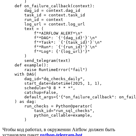
    )
def
 on_failure_callback
(context):
    dag_id 
=
 context.dag_id
    task_id 
=
 context.task_id
    run_id 
=
 context
    log_url 
=
 context.log_url
    text 
=
 (
        f
"*AIRFLOW ALERT*
\n
"
        f
"*DAG*: `
{
'
{dag_id}
'
}
`
\n
"
        f
"*Task*: `
{
'
{task_id}
'
}
`
\n
"
        f
"*Run*: `
{
'
{run_id}
'
}
`
\n
"
        f
"*Log*: 
{
'
{log_url}
'
}
"
    )
    send_telegram(text)
def
 example
():
    raise
 RuntimeError
(
"fail"
)
with
 DAG(
    dag_id
=
"dq_checks_daily"
,
    start_date
=
datetime(
2025
, 
1
, 
1
),
    schedule
=
"0 8 * * *"
,
    catchup
=
False
,
    default_args
=
{
'{"on_failure_callback": on_fail
) 
as
 dag:
    run_checks 
=
 PythonOperator(
        task_id
=
"run_sql_checks"
,
        python_callable
=
example,
    )
Чтобы код работал, в окружении Airflow должен быть
установлен пакет
python-telegram-bot
.