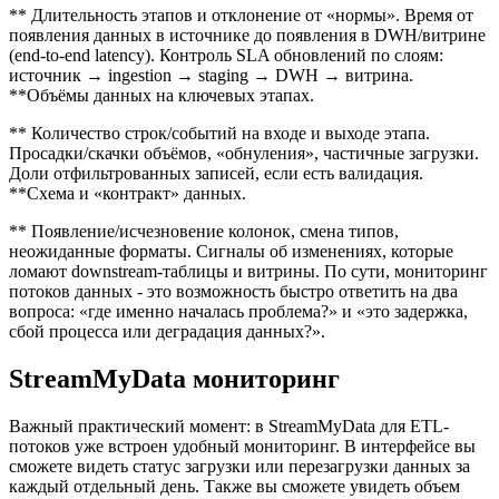
** Длительность этапов и отклонение от «нормы». Время от
появления данных в источнике до появления в DWH/витрине
(end-to-end latency). Контроль SLA обновлений по слоям:
источник → ingestion → staging → DWH → витрина.
**Объёмы данных на ключевых этапах.
** Количество строк/событий на входе и выходе этапа.
Просадки/скачки объёмов, «обнуления», частичные загрузки.
Доли отфильтрованных записей, если есть валидация.
**Схема и «контракт» данных.
** Появление/исчезновение колонок, смена типов,
неожиданные форматы. Сигналы об изменениях, которые
ломают downstream-таблицы и витрины. По сути, мониторинг
потоков данных - это возможность быстро ответить на два
вопроса: «где именно началась проблема?» и «это задержка,
сбой процесса или деградация данных?».
StreamMyData мониторинг
Важный практический момент: в StreamMyData для ETL-
потоков уже встроен удобный мониторинг. В интерфейсе вы
сможете видеть статус загрузки или перезагрузки данных за
каждый отдельный день. Также вы сможете увидеть объем