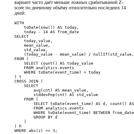
вариант часто даёт меньше ложных срабатываний Z-
score по дневному объёму относительно последних 14
дней:
WITH
    toDate(
now
()) 
AS
 today,
    today 
-
 14
 AS
 from_date
SELECT
    today_value,
    mean_value,
    std_value,
    (today_value 
-
 mean_value) 
/
 nullIf
(std_value,
FROM
 (
    SELECT
 count
() 
AS
 today_value
    FROM
 analytics
.
events
    WHERE
 toDate(event_time) 
=
 today
) t
CROSS JOIN
 (
    SELECT
        avg
(cnt) 
AS
 mean_value,
        stddevPop(cnt) 
AS
 std_value
    FROM
 (
        SELECT
 toDate(event_time) 
AS
 d, 
count
() 
AS
        FROM
 analytics
.
events
        WHERE
 toDate(event_time) 
BETWEEN
 from_date
        GROUP BY
 d
    )
) h
WHERE
 abs
(z) 
>=
 3
;