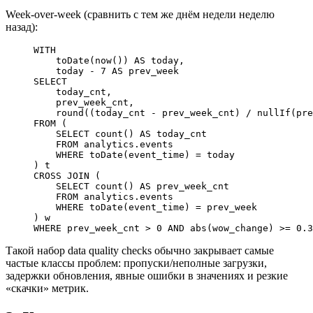
Week-over-week (сравнить с тем же днём недели неделю
назад):
WITH
    toDate(
now
()) 
AS
 today,
    today 
-
 7
 AS
 prev_week
SELECT
    today_cnt,
    prev_week_cnt,
    round
((today_cnt 
-
 prev_week_cnt) 
/
 nullIf
(pre
FROM
 (
    SELECT
 count
() 
AS
 today_cnt
    FROM
 analytics
.
events
    WHERE
 toDate(event_time) 
=
 today
) t
CROSS JOIN
 (
    SELECT
 count
() 
AS
 prev_week_cnt
    FROM
 analytics
.
events
    WHERE
 toDate(event_time) 
=
 prev_week
) w
WHERE
 prev_week_cnt 
>
 0
 AND
 abs
(wow_change) 
>=
 0
.
3
Такой набор data quality checks обычно закрывает самые
частые классы проблем: пропуски/неполные загрузки,
задержки обновления, явные ошибки в значениях и резкие
«скачки» метрик.