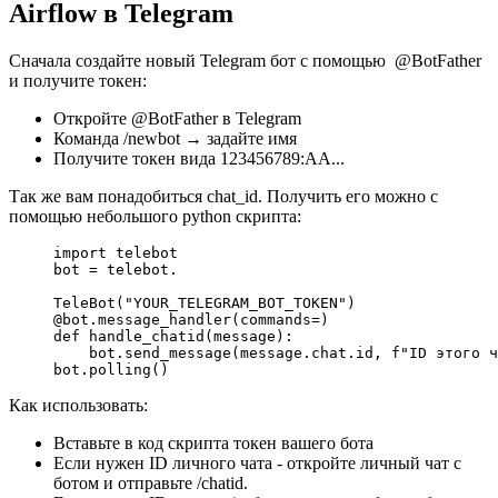
Airflow в Telegram
Сначала создайте новый Telegram бот с помощью @BotFather
и получите токен:
Откройте @BotFather в Telegram
Команда /newbot → задайте имя
Получите токен вида 123456789:AA...
Так же вам понадобиться chat_id. Получить его можно с
помощью небольшого python скрипта:
import
 telebot
bot 
=
 telebot.
TeleBot(
"YOUR_TELEGRAM_BOT_TOKEN"
)
@bot.message_handler
(
commands
=
)
def
 handle_chatid
(message):
    bot.send_message(message.chat.id, 
f
"ID этого ч
bot.polling()
Как использовать:
Вставьте в код скрипта токен вашего бота
Если нужен ID личного чата - откройте личный чат с
ботом и отправьте /chatid.