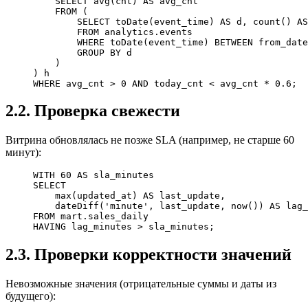
    SELECT
 avg
(cnt) 
AS
 avg_cnt
    FROM
 (
        SELECT
 toDate(event_time) 
AS
 d, 
count
() 
AS
        FROM
 analytics
.
events
        WHERE
 toDate(event_time) 
BETWEEN
 from_date
        GROUP BY
 d
    )
) h
WHERE
 avg_cnt 
>
 0
 AND
 today_cnt 
<
 avg_cnt 
*
 0
.
6
;
2.2. Проверка свежести
Витрина обновлялась не позже SLA (например, не старше 60
минут):
WITH
 60
 AS
 sla_minutes
SELECT
    max
(updated_at) 
AS
 last_update,
    dateDiff
(
'minute'
, last_update, 
now
()) 
AS
 lag_
FROM
 mart
.
sales_daily
HAVING
 lag_minutes 
>
 sla_minutes;
2.3. Проверки корректности значений
Невозможные значения (отрицательные суммы и даты из
будущего):