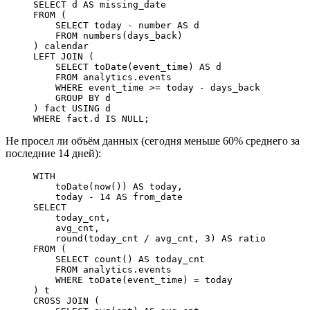
SELECT
 d 
AS
 missing_date
FROM
 (
    SELECT
 today 
-
 number
 AS
 d
    FROM
 numbers(days_back)
) calendar
LEFT JOIN
 (
    SELECT
 toDate(event_time) 
AS
 d
    FROM
 analytics
.
events
    WHERE
 event_time 
>=
 today 
-
 days_back
    GROUP BY
 d
) fact 
USING
 d
WHERE
 fact
.
d
 IS
 NULL
;
Не просел ли объём данных (сегодня меньше 60% среднего за
последние 14 дней):
WITH
    toDate(
now
()) 
AS
 today,
    today 
-
 14
 AS
 from_date
SELECT
    today_cnt,
    avg_cnt,
    round
(today_cnt 
/
 avg_cnt, 
3
) 
AS
 ratio
FROM
 (
    SELECT
 count
() 
AS
 today_cnt
    FROM
 analytics
.
events
    WHERE
 toDate(event_time) 
=
 today
) t
CROSS JOIN
 (