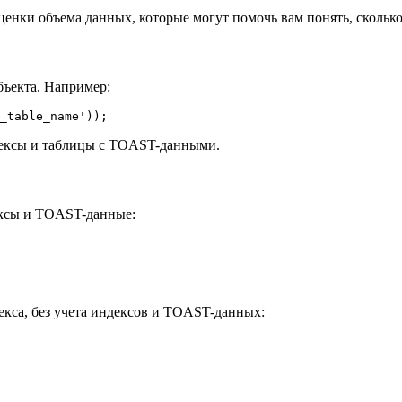
ценки объема данных, которые могут помочь вам понять, скольк
бъекта. Например:
_table_name'
));
ндексы и таблицы с TOAST-данными.
ексы и TOAST-данные:
екса, без учета индексов и TOAST-данных: