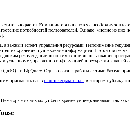
тремительно растет. Компании сталкиваются с необходимостью
творение потребностей пользователей. Однако, многие из них не
Д.
ча, а важный аспект управления ресурсами. Непонимание текуще
атрат на хранение и управление информацией. В этой статье м
редложим рекомендации по оптимизации использования простран
ч к успешному управлению информацией и ресурсами в вашей о
PostgreSQL и BigQuery. Однако логика работы с этими базами пр
отим пригласить вас в
наш телеграм канал
, в котором публикуют
Некоторые из них могут быть крайне универсальными, так как с
ouse