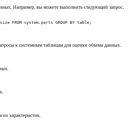
е данных. Например, вы можете выполнить следующий запрос,
size 
FROM
 system
.
parts
 GROUP BY
 table
;
апросы к системным таблицам для оценки объема данных.
ных.
х.
а их характеристик.