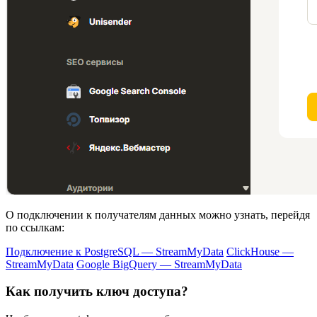
О подключении к получателям данных можно узнать, перейдя
по ссылкам:
Подключение к PostgreSQL — StreamMyData
ClickHouse —
StreamMyData
Google BigQuery — StreamMyData
Как получить ключ доступа?