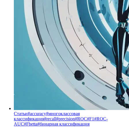
Статьи
#
accuracy
#
многоклассовая
классификация
#
recall
#
precision
#
ROC
#
F1
#
ROC-
AUC
#
Fbetta
#
бинарная классификация