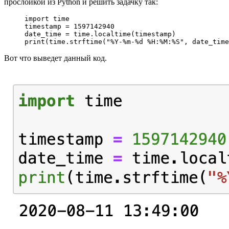
прослойкой из Python и решить задачку так:
import
 time
timestamp 
=
 1597142940
date_time 
=
 time.localtime(timestamp)
print
(time.strftime(
"%Y-%m-
%d
 %H:%M:%S"
, date_time
Вот что выведет данный код.