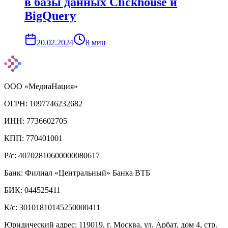
в базы данных Clickhouse и
BigQuery
20.02.2024
8
мин
ООО «МедиаНация»
ОГРН: 1097746232682
ИНН: 7736602705
КПП: 770401001
Р/с: 40702810600000080617
Банк: Филиал «Центральный» Банка ВТБ
БИК: 044525411
К/с: 30101810145250000411
Юридический адрес: 119019, г. Москва, ул. Арбат, дом 4, стр.