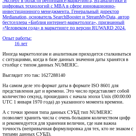
Эксперт в области performance-маркетинга, BI-аналитики и
цифровых технологий с MBA в сфере инновационно-
инвестиционного менеджмента. Генеральный директор
Medianation, основатель SearchBooster и StreamMyData, автор
бестселлера «Библия интернет-маркетолога», признанный
«Человеком года» в маркетинге по версии RUWARD 2024.
Опыт работы:
16 лет
Иногда маркетологам и аналитикам приходится сталкиваться
с ситуациями, когда в базе данных значения даты хранятся в
столбце с типом данных NUMERIC.
Выглядит это так: 1627288140
На самом деле это формат даты в формате ISO 8601 для
представления дат и времени. Это число представляет собой
количество секунд, прошедших с начала эпохи Unix (00:00:00
UTC 1 января 1970 года) до указанного момента времени.
А с точки зрения типа данных СУБД тип NUMERIC
позволяет хранить числа с очень большим количеством цифр
и рекомендуется для хранения величин, где нам важна
точность (непривычная формулировка для тех, кто не знаком с
типами данных СУБД).