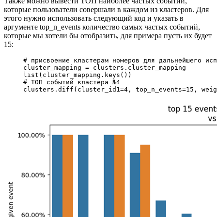
Также можно вывести ТОП наиболее частых событий,
которые пользователи совершали в каждом из кластеров. Для
этого нужно использовать следующий код и указать в
аргументе top_n_events количество самых частых событий,
которые мы хотели бы отобразить, для примера пусть их будет
15:
# присвоение кластерам номеров для дальнейшего исп
cluster_mapping 
=
 clusters.cluster_mapping
list
(cluster_mapping.keys())
# ТОП событий кластера №4
clusters.diff(
cluster_id1
=
4
, 
top_n_events
=
15
, 
weig