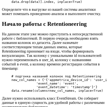
data.drop(data)].index, inplace
=
True
)
Определите что в выгрузке из вашей системы аналитики
может помешать проведению анализа и выполните очистку.
Начало работы с Retentioneering
На данном этапе уже можно приступить к непосредственной
работе с библиотекой. В первую очередь необходимо взять
названия колонок из датасета. Далее назначьте
соответствующим типам данных имена, которые
Retentioneering принимает на входе, чтобы формировать
визуализации. Так колонку с уникальными id пользователей
нужно переименовать в user_id, колонку с названиями
событий в event, а колонку времени регистрации события в
timestamp:
# подгонка названий колонок под Retentioneering
new_col_names 
=
 {
'{'
appmetrica_device_id
': '
user_i
             'event_name'
: 
'event'
,
             'event_datetime'
: 
'timestamp'
}
'}
data.rename(
columns
=
new_col_names, 
inplace
=
True
)
Далее нужно использовать класс EventStream. Он собирает
данные в единую сущность для удобной работы с различными
инструментами библиотеки.