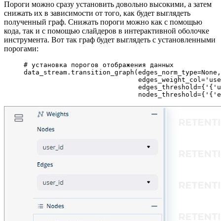
Пороги можно сразу установить довольно высокими, а затем
снижать их в зависимости от того, как будет выглядеть
полученный граф. Снижать пороги можно как с помощью
кода, так и с помощью слайдеров в интерактивной оболочке
инструмента. Вот так граф будет выглядеть с установленными
порогами:
# установка порогов отображения данных
data_stream.transition_graph(
edges_norm_type
=
None
,
                             edges_weight_col
=
'use
                             edges_threshold
=
{
'{'
u
                             nodes_threshold
=
{
'{'
e