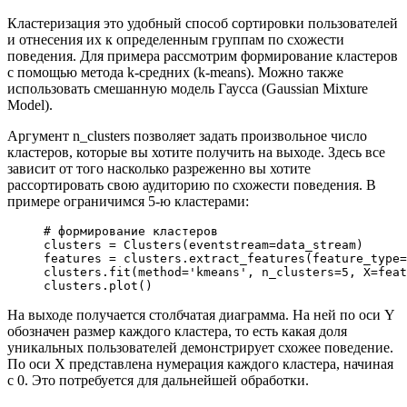
Кластеризация это удобный способ сортировки пользователей
и отнесения их к определенным группам по схожести
поведения. Для примера рассмотрим формирование кластеров
с помощью метода k-средних (k-means). Можно также
использовать смешанную модель Гаусса (Gaussian Mixture
Model).
Аргумент n_clusters позволяет задать произвольное число
кластеров, которые вы хотите получить на выходе. Здесь все
зависит от того насколько разреженно вы хотите
рассортировать свою аудиторию по схожести поведения. В
примере ограничимся 5-ю кластерами:
# формирование кластеров
clusters 
=
 Clusters(
eventstream
=
data_stream)
features 
=
 clusters.extract_features(
feature_type
=
clusters.fit(
method
=
'kmeans'
, 
n_clusters
=
5
, 
X
=
feat
clusters.plot()
На выходе получается столбчатая диаграмма. На ней по оси Y
обозначен размер каждого кластера, то есть какая доля
уникальных пользователей демонстрирует схожее поведение.
По оси X представлена нумерация каждого кластера, начиная
с 0. Это потребуется для дальнейшей обработки.