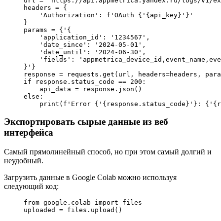
url 
=
 'https://api.appmetrica.yandex.ru/logs/v1/ex
headers 
=
 {
    'Authorization'
: 
f
'OAuth 
{
'
{api_key}
'
}
'
}
params 
=
 {
'{
    'application_id'
: 
'1234567'
,
    'date_since'
: 
'2024-05-01'
,
    'date_until'
: 
'2024-06-30'
,
    'fields'
: 
'appmetrica_device_id,event_name,eve
}
'}
response 
=
 requests.get(url, 
headers
=
headers, 
para
if
 response.status_code 
==
 200
:
    api_data 
=
 response.json()
else
:
    print
(
f
'Error 
{
'
{response.status_code}
'
}
: 
{
'
{r
Экспортировать сырые данные из веб
интерфейса
Самый прямолинейный способ, но при этом самый долгий и
неудобный.
Загрузить данные в Google Colab можно используя
следующий код:
from
 google.colab 
import
 files
uploaded 
=
 files.upload()