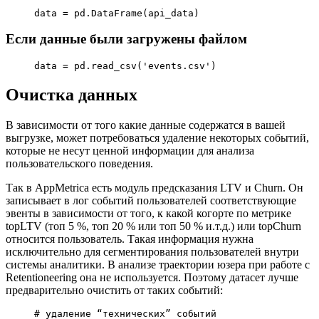
data 
=
 pd.DataFrame(api_data)
Если данные были загружены файлом
data 
=
 pd.read_csv(
'events.csv'
)
Очистка данных
В зависимости от того какие данные содержатся в вашей
выгрузке, может потребоваться удаление некоторых событий,
которые не несут ценной информации для анализа
пользовательского поведения.
Так в AppMetrica есть модуль предсказания LTV и Churn. Он
записывает в лог событий пользователей соответствующие
эвенты в зависимости от того, к какой когорте по метрике
topLTV (топ 5 %, топ 20 % или топ 50 % и.т.д.) или topChurn
относится пользователь. Такая информация нужна
исключительно для сегментирования пользователей внутри
системы аналитики. В анализе траектории юзера при работе с
Retentioneering она не используется. Поэтому датасет лучше
предварительно очистить от таких событий:
# удаление “технических” событий