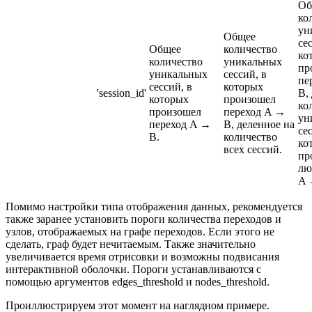
Об
ко
ун
Общее
се
Общее
количество
ко
количество
уникальных
пр
уникальных
сессий, в
пе
сессий, в
которых
'session_id'
B,
которых
произошел
ко
произошел
переход A →
ун
переход A →
B, деленное на
се
B.
количество
ко
всех сессий.
пр
лю
A 
Помимо настройки типа отображения данных, рекомендуется
также заранее установить пороги количества переходов и
узлов, отображаемых на графе переходов. Если этого не
сделать, граф будет нечитаемым. Также значительно
увеличивается время отрисовки и возможны подвисания
интерактивной оболочки. Пороги устанавливаются с
помощью аргументов edges_threshold и nodes_threshold.
Проиллюстрируем этот момент на наглядном примере.