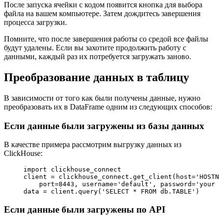
После запуска ячейки с кодом появится кнопка для выбора
файла на вашем компьютере. Затем дождитесь завершения
процесса загрузки.
Помните, что после завершения работы со средой все файлы
будут удалены. Если вы захотите продолжить работу с
данными, каждый раз их потребуется загружать заново.
Преобразование данных в таблицу
В зависимости от того как были получены данные, нужно
преобразовать их в DataFrame одним из следующих способов:
Если данные были загружены из базы данных
В качестве примера рассмотрим выгрузку данных из
ClickHouse:
import
 clickhouse_connect
client 
=
 clickhouse_connect.get_client(
host
=
'HOSTN
    port
=
8443
, 
username
=
'default'
, 
password
=
'your 
data 
=
 client.query(
'SELECT * FROM db.TABLE'
)
Если данные были загружены по API