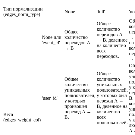
Тип нормализации
None
'full'
'no
(edges_norm_type)
Об
Общее
ко
количество
Общее
пе
переходов A
None или
количество
→ 
→ B, деленное
'event_id'
переходов A
на
на количество
→ B
ко
всех
пе
переходов.
→ 
Об
ко
Общее
ун
Общее
количество
по
количество
уникальных
у 
уникальных
пользователей,
пе
пользователей,
у которых был
'user_id'
B,
у которых
переход A →
ко
произошел
B, деленное на
ун
переход A →
количество
Веса
по
B.
всех
(edges_weight_col)
у 
пользователей.
лю
A 