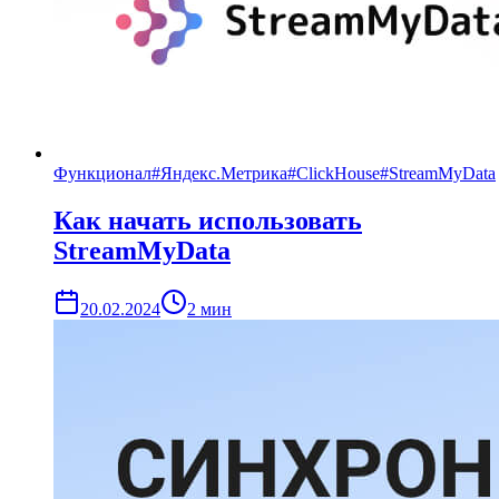
Функционал
#
Яндекс.Метрика
#
ClickHouse
#
StreamMyData
Как начать использовать
StreamMyData
20.02.2024
2
мин