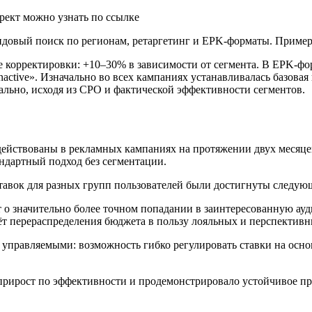
рект можно узнать по ссылке
довый поиск по регионам, ретаргетинг и EPK-форматы. Пример
орректировки: +10–30% в зависимости от сегмента. В EPK-форм
active». Изначально во всех кампаниях устанавливалась базовая
ально, исходя из CPO и фактической эффективности сегментов.
йствованы в рекламных кампаниях на протяжении двух месяцев
ндартный подход без сегментации.
тавок для разных групп пользователей были достигнуты следую
ет о значительно более точном попадании в заинтересованную ау
счёт перераспределения бюджета в пользу лояльных и перспектив
управляемыми: возможность гибко регулировать ставки на осно
прирост по эффективности и продемонстрировало устойчивое п