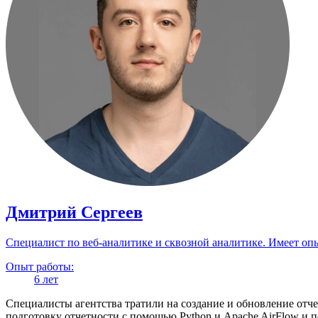
Дмитрий Сергеев
Специалист по веб-аналитике и сквозной аналитике. Имеет оп
Опыт работы:
6 лет
Специалисты агентства тратили на создание и обновление отчет
подготовку отчетности с помощью Python и Apache AirFlow и п