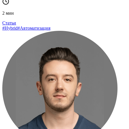
2
мин
Статьи
#
Hybrid
#
Автоматизация