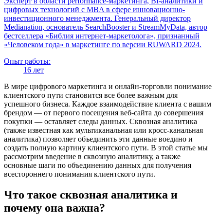
Эксперт в области performance-маркетинга, BI-аналитики и
цифровых технологий с MBA в сфере инновационно-
инвестиционного менеджмента. Генеральный директор
Medianation, основатель SearchBooster и StreamMyData, автор
бестселлера «Библия интернет-маркетолога», признанный
«Человеком года» в маркетинге по версии RUWARD 2024.
Опыт работы:
16 лет
В мире цифрового маркетинга и онлайн-торговли понимание
клиентского пути становится все более важным для
успешного бизнеса. Каждое взаимодействие клиента с вашим
брендом — от первого посещения веб-сайта до совершения
покупки — оставляет следы данных. Сквозная аналитика
(также известная как мультиканальная или кросс-канальная
аналитика) позволяет объединить эти данные воедино и
создать полную картину клиентского пути. В этой статье мы
рассмотрим введение в сквозную аналитику, а также
основные шаги по объединению данных для получения
всестороннего понимания клиентского пути.
Что такое сквозная аналитика и
почему она важна?