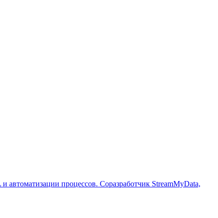
 и автоматизации процессов. Соразработчик StreamMyData,