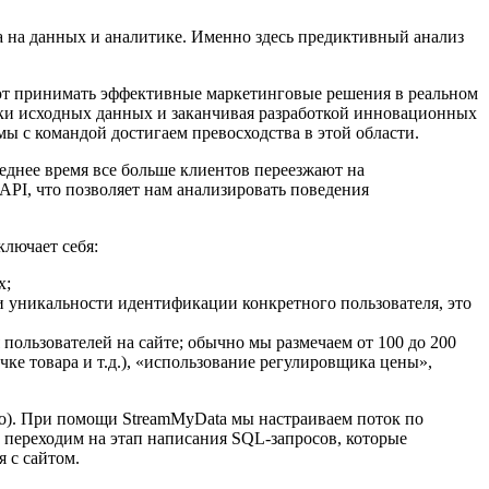
а на данных и аналитике. Именно здесь предиктивный анализ
ают принимать эффективные маркетинговые решения в реальном
отки исходных данных и заканчивая разработкой инновационных
мы с командой достигаем превосходства в этой области.
еднее время все больше клиентов переезжают на
API, что позволяет нам анализировать поведения
лючает себя:
х;
и уникальности идентификации конкретного пользователя, это
ользователей на сайте; обычно мы размечаем от 100 до 200
чке товара и т.д.), «использование регулировщика цены»,
но). При помощи StreamMyData мы настраиваем поток по
 переходим на этап написания SQL-запросов, которые
 с сайтом.