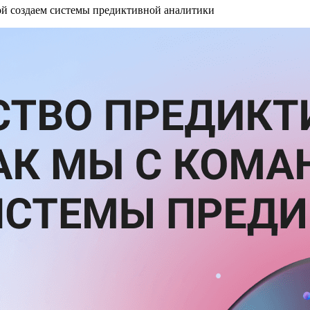
ой создаем системы предиктивной аналитики