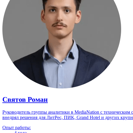
Святов Роман
Руководитель группы аналитики в MediaNation с техническим 
внедрял решения для ЛитРес, ПИК, Grand Hotel и других круп
Опыт работы:
4 года