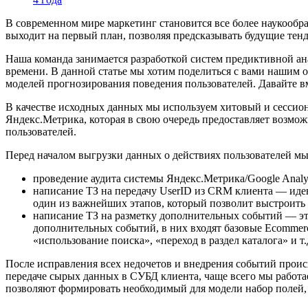
В современном мире маркетинг становится все более наукообр
выходит на первый план, позволяя предсказывать будущие тен
Наша команда занимается разработкой систем предиктивной а
времени. В данной статье мы хотим поделиться с вами нашим 
моделей прогнозирования поведения пользователей. Давайте вм
В качестве исходных данных мы используем хитовый и сессион
Яндекс.Метрика, которая в свою очередь предоставляет возмож
пользователей.
Перед началом выгрузки данных о действиях пользователей мы
проведение аудита системы Яндекс.Метрика/Google Analyt
написание ТЗ на передачу UserID из CRM клиента — иден
один из важнейших этапов, который позволит выстроить 
написание ТЗ на разметку дополнительных событий — эти
дополнительных событий, в них входят базовые Ecommerce
«использование поиска», «переход в раздел каталога» и т.
После исправления всех недочетов и внедрения событий прои
передаче сырых данных в СУБД клиента, чаще всего мы работа
позволяют формировать необходимый для модели набор полей,