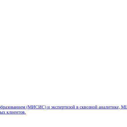
образованием (МИСИС) и экспертизой в сквозной аналитике, ML
ных клиентов.