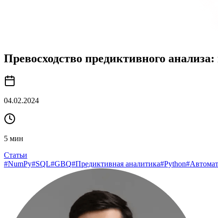
Превосходство предиктивного анализа:
04.02.2024
5
мин
Статьи
#
NumPy
#
SQL
#
GBQ
#
Предиктивная аналитика
#
Python
#
Автомат