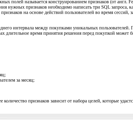
ных полей называется конструированием признаков (от англ. Fea
ния нужных признаков необходимо написать три SQL запроса, к
признаков на основе действий пользователей во время сессий, 
еднего интервала между покупками уникальных пользователей. П
ерах длительное время принятия решения перед покупкой может 
яц;
ателем за месяц;
е количество признаков зависит от набора целей, которые удаст