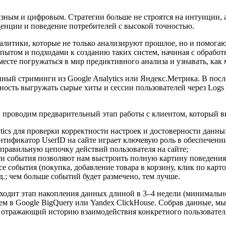
азным и цифровым. Стратегии больше не строятся на интуиции, 
денции и поведение потребителей с высокой точностью.
налитики, которые не только анализируют прошлое, но и помог
опытом и подходами к созданию таких систем, начиная с обраб
есте погружаться в мир предиктивного анализа и узнавать, как 
ный стриминги из Google Analytics или Яндекс.Метрика. В посл
ность выгружать сырые хиты и сессии пользователей через Logs 
 проводим предварительный этап работы с клиентом, который вк
ics для проверки корректности настроек и достоверности данны
тификатор UserID на сайте играет ключевую роль в обеспечени
правильную цепочку действий пользователя на сайте;
 события позволяют нам выстроить полную картину поведения п
 события (покупка, добавление товара в корзину, клик по карто
д.; чем больше событий будет размечено, тем лучше.
сходит этап накопления данных длиной в 3–4 недели (минималь
ем в Google BigQuery или Yandex ClickHouse. Собрав данные, мы
 отражающий историю взаимодействия конкретного пользователя