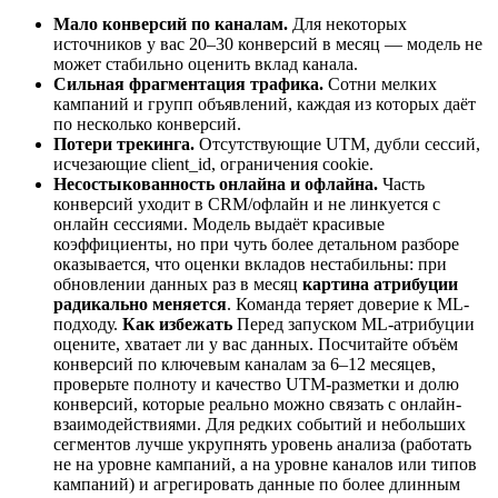
Мало конверсий по каналам.
Для некоторых
источников у вас 20–30 конверсий в месяц — модель не
может стабильно оценить вклад канала.
Сильная фрагментация трафика.
Сотни мелких
кампаний и групп объявлений, каждая из которых даёт
по несколько конверсий.
Потери трекинга.
Отсутствующие UTM, дубли сессий,
исчезающие client_id, ограничения cookie.
Несостыкованность онлайна и офлайна.
Часть
конверсий уходит в CRM/офлайн и не линкуется с
онлайн сессиями. Модель выдаёт красивые
коэффициенты, но при чуть более детальном разборе
оказывается, что оценки вкладов нестабильны: при
обновлении данных раз в месяц
картина атрибуции
радикально меняется
. Команда теряет доверие к ML-
подходу.
Как избежать
Перед запуском ML‑атрибуции
оцените, хватает ли у вас данных. Посчитайте объём
конверсий по ключевым каналам за 6–12 месяцев,
проверьте полноту и качество UTM‑разметки и долю
конверсий, которые реально можно связать с онлайн-
взаимодействиями. Для редких событий и небольших
сегментов лучше укрупнять уровень анализа (работать
не на уровне кампаний, а на уровне каналов или типов
кампаний) и агрегировать данные по более длинным