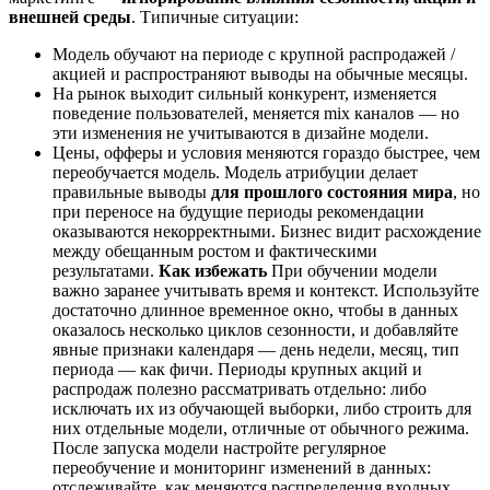
внешней среды
. Типичные ситуации:
Модель обучают на периоде с крупной распродажей /
акцией и распространяют выводы на обычные месяцы.
На рынок выходит сильный конкурент, изменяется
поведение пользователей, меняется mix каналов — но
эти изменения не учитываются в дизайне модели.
Цены, офферы и условия меняются гораздо быстрее, чем
переобучается модель. Модель атрибуции делает
правильные выводы
для прошлого состояния мира
, но
при переносе на будущие периоды рекомендации
оказываются некорректными. Бизнес видит расхождение
между обещанным ростом и фактическими
результатами.
Как избежать
При обучении модели
важно заранее учитывать время и контекст. Используйте
достаточно длинное временное окно, чтобы в данных
оказалось несколько циклов сезонности, и добавляйте
явные признаки календаря — день недели, месяц, тип
периода — как фичи. Периоды крупных акций и
распродаж полезно рассматривать отдельно: либо
исключать их из обучающей выборки, либо строить для
них отдельные модели, отличные от обычного режима.
После запуска модели настройте регулярное
переобучение и мониторинг изменений в данных:
отслеживайте, как меняются распределения входных