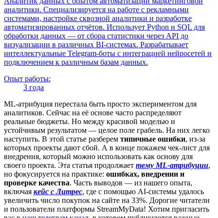
Аналитик данных с опытом автоматизации маркетинговой
аналитики. Специализируется на работе с рекламными
системами, настройке сквозной аналитики и разработке
автоматизированных отчётов. Использует Python и SQL для
обработки данных — от сбора статистики через API до
визуализации в различных BI-системах. Разрабатывает
интеллектуальные Telegram-боты с интеграцией нейросетей и
подключением к различным базам данных.
Опыт работы:
3 года
ML-атрибуция перестала быть просто экспериментом для
аналитиков. Сейчас на её основе часто распределяют
реальные бюджеты. Но между красивой моделью и
устойчивым результатом — целое поле грабель. На них легко
наступить. В этой статье разберем
типичные ошибки
, из-за
которых проекты дают сбой. А в конце покажем чек-лист для
внедрения, который можно использовать как основу для
своего проекта. Эта статья продолжает
тему ML-атрибуции
,
но фокусируется на практике:
ошибках, внедрении и
проверке качества
. Часть выводов — из нашего опыта,
включая
кейс с Литрес
, где с помощью AI-системы удалось
увеличить число покупок на сайте на 33%. Дорогие читатели
и пользователи платформы StreamMyData! Хотим пригласить
вас в
наш телеграм канал
, в котором публикуются важные