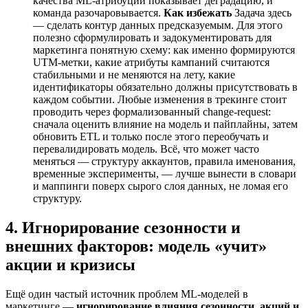
качества ML-атрибуции показывает деградацию, и
команда разочаровывается.
Как избежать
Задача здесь
— сделать контур данных предсказуемым. Для этого
полезно сформулировать и задокументировать для
маркетинга понятную схему: как именно формируются
UTM‑метки, какие атрибуты кампаний считаются
стабильными и не меняются на лету, какие
идентификаторы обязательно должны присутствовать в
каждом событии. Любые изменения в трекинге стоит
проводить через формализованный change‑request:
сначала оценить влияние на модель и пайплайны, затем
обновить ETL и только после этого переобучать и
перевалидировать модель. Всё, что может часто
меняться — структуру аккаунтов, правила именования,
временные эксперименты, — лучше вынести в словари
и маппинги поверх сырого слоя данных, не ломая его
структуру.
4. Игнорирование сезонности и
внешних факторов: модель «учит»
акции и кризисы
Ещё один частый источник проблем ML-моделей в
маркетинге —
игнорирование влияния сезонности, акций и