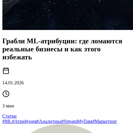
Грабли ML-атрибуции: где ломаются
реальные бизнесы и как этого
избежать
14.01.2026
3
мин
Статьи
#
ML
#
Атрибуция
#
Аналитика
#
StreamMyData
#
Маркетинг