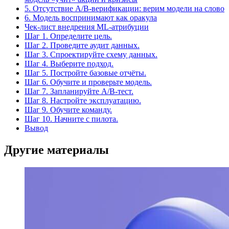
5. Отсутствие A/B-верификации: верим модели на слово
6. Модель воспринимают как оракула
Чек-лист внедрения ML-атрибуции
Шаг 1. Определите цель.
Шаг 2. Проведите аудит данных.
Шаг 3. Спроектируйте схему данных.
Шаг 4. Выберите подход.
Шаг 5. Постройте базовые отчёты.
Шаг 6. Обучите и проверьте модель.
Шаг 7. Запланируйте A/B-тест.
Шаг 8. Настройте эксплуатацию.
Шаг 9. Обучите команду.
Шаг 10. Начните с пилота.
Вывод
Другие материалы