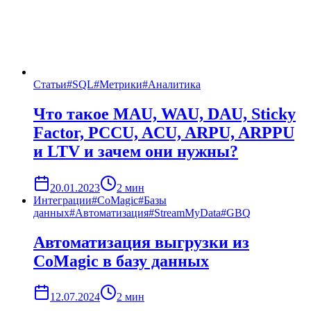
Статьи
#
SQL
#
Метрики
#
Аналитика
Что такое MAU, WAU, DAU, Sticky
Factor, PCCU, ACU, ARPU, ARPPU
и LTV и зачем они нужны?
20.01.2023
2
мин
Интеграции
#
CoMagic
#
Базы
данных
#
Автоматизация
#
StreamMyData
#
GBQ
Автоматизация выгрузки из
CoMagic в базу данных
12.07.2024
2
мин