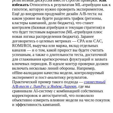
религиозная дискуссия вместо строгой проверки.
Как
избежать
Относитесь к результатам ML‑атрибуции как к
гипотезе, которую нужно проверить экспериментом.
Ещё до внедрения продумайте дизайн A/B‑теста: на
каком уровне вы будете разделять трафик (регионы,
кластеры кампаний, доли бюджета), что станет
контролем (базовая атрибуция и текущая стратегия) и
что будет тестовым вариантом (ML‑атрибуция плюс
новая логика распределения бюджета). Заранее
договоритесь о целевых метриках — CPA или CAC,
ROMI/ROI, выручка или маржа, вклад отдельных
каналов — и о том, какой прирост вы будете считать
успешным, а также о длительности теста, достаточной
для сглаживания краткосрочных флуктуаций и захвата
ключевых периодов. В идеале контур проверки должен
включать несколько линий обороны. Например,
offline‑валидацию качества модели, контролируемый
эксперимент и пост‑аналитику результатов.
Практический пример такого подхода —
совместный
A/B‑тест с ЛитРес и Яндекс.Директ
, где мы
сравнивали AI‑систему с комбинацией собственных
корректировок и автостратегий, что позволило
объективно измерить влияние модели на число покупок
и эффективность кампаний.