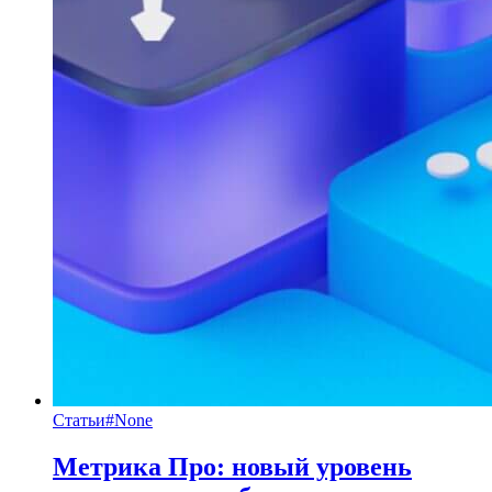
Статьи
#
None
Метрика Про: новый уровень